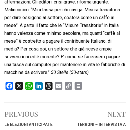
affermazioni
: Gli editori: crisi grave, riforma urgente.
Malinconico: “Mini tassa per chi naviga. Misura transitoria
per dare ossigeno al settore, costerà come un caffè al
mese”. A parte il fatto che le “Misure Transitorie” in Italia
hanno valenza come minimo secolare, ma quanti “caffè al
mese” è costretto a pagare il contribuente Italiano, di
media? Per cosa poi, un settore che già riceve ampie
sovvenzioni ed è morente? E’ come se facessero pagare
una tassa sul computer per mantenere in vita le fabbriche di
macchine da scrivere.”
50 Stelle (50-stars)
F
X
W
L
T
E
C
P
a
h
i
h
m
o
r
c
a
n
r
a
p
i
e
t
k
e
i
y
n
PREVIOUS
NEXT
b
s
e
a
l
L
t
o
A
d
d
i
LE ELEZIONI ANTICIPATE
TERRONI – INTERVISTA A