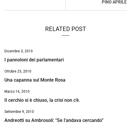
o
p
I
s
n
PINO APRILE
k
p
n
k
RELATED POST
Dicembre 3, 2010
I pannoloni dei parlamentari
Ottobre 23, 2010
Una capanna sul Monte Rosa
Marzo 16, 2010
Il cerchio si è chiuso, la crisi non c’è.
Settembre 9, 2010
Andreotti su Ambrosoli: “Se l’andava cercando”