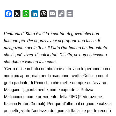
F
X
W
L
T
E
C
P
a
h
i
h
m
o
r
c
a
n
r
a
p
i
L’editoria di Stato è fallita, i contributi governativi non
e
t
k
e
i
y
n
b
s
e
a
l
L
t
bastano più. Per sopravvivere si propone una tassa di
o
A
d
d
i
navigazione per la Rete. Il Fatto Quotidiano ha dimostrato
o
p
I
s
n
che si può vivere di soli lettori. Gli altri, se non ci riescono,
k
p
n
k
chiudano e vadano a fanculo.
“Certo è che in Italia sembra che si trovino le persone con i
nomi più appropriati per la mansione svolta. Grillo, come il
grillo parlante di Pinocchio che mette sempre sull’avviso.
Manganelli, giustamente, come capo della Polizia.
Malinconico come presidente della FIEG (Federazione
Italiana Editori Giornali). Per quest’ultimo il cognome calza a
pennello, visto l’andazzo dei giornali Italiani e per le recenti