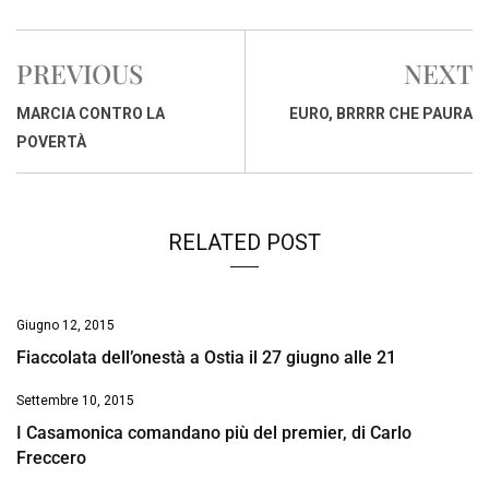
c
a
n
r
a
p
i
e
t
k
e
i
y
n
PREVIOUS
NEXT
b
s
e
a
l
L
t
o
A
d
d
i
MARCIA CONTRO LA
EURO, BRRRR CHE PAURA
o
p
I
s
n
POVERTÀ
k
p
n
k
RELATED POST
Giugno 12, 2015
Fiaccolata dell’onestà a Ostia il 27 giugno alle 21
Settembre 10, 2015
I Casamonica comandano più del premier, di Carlo
Freccero