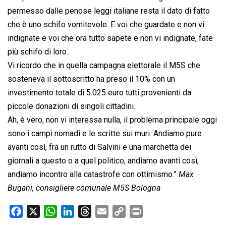
permesso dalle penose leggi italiane resta il dato di fatto
che è uno schifo vomitevole. E voi che guardate e non vi
indignate e voi che ora tutto sapete e non vi indignate, fate
più schifo di loro.
Vi ricordo che in quella campagna elettorale il M5S che
sosteneva il sottoscritto ha preso il 10% con un
investimento totale di 5.025 euro tutti provenienti da
piccole donazioni di singoli cittadini.
Ah, è vero, non vi interessa nulla, il problema principale oggi
sono i campi nomadi e le scritte sui muri. Andiamo pure
avanti così, fra un rutto di Salvini e una marchetta dei
giornali a questo o a quel politico, andiamo avanti così,
andiamo incontro alla catastrofe con ottimismo.”
Max
Bugani, consigliere comunale M5S Bologna
F
X
W
L
T
E
C
P
a
h
i
h
m
o
r