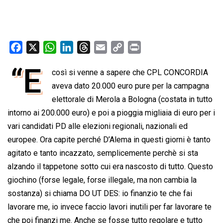
F
X
W
L
T
E
C
P
a
h
i
h
m
o
r
“E
così si venne a sapere che CPL CONCORDIA
c
a
n
r
a
p
i
e
aveva dato 20.000 euro pure per la campagna
t
k
e
i
y
n
b
s
e
a
l
L
t
elettorale di Merola a Bologna (costata in tutto
o
A
d
d
i
intorno ai 200.000 euro) e poi a pioggia migliaia di euro per i
o
p
I
s
n
vari candidati PD alle elezioni regionali, nazionali ed
k
p
n
k
europee. Ora capite perché D’Alema in questi giorni è tanto
agitato e tanto incazzato, semplicemente perchè si sta
alzando il tappetone sotto cui era nascosto di tutto. Questo
giochino (forse legale, forse illegale, ma non cambia la
sostanza) si chiama DO UT DES: io finanzio te che fai
lavorare me, io invece faccio lavori inutili per far lavorare te
che poi finanzi me. Anche se fosse tutto regolare e tutto