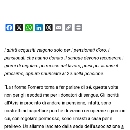
F
X
W
L
T
E
C
P
a
h
i
h
m
o
r
c
a
n
r
a
p
i
I diritti acquisiti valgono solo per i pensionati d’oro. I
e
t
k
e
i
y
n
b
s
e
a
l
L
t
pensionati che hanno donato il sangue devono recuperare i
o
A
d
d
i
giorni di regolare permesso dal lavoro, presi per aiutare il
o
p
I
s
n
prossimo, oppure rinunciare al 2% della pensione.
k
p
n
k
“La riforma Fornero torna a far parlare di sé, questa volta
non per gli esodati ma per i donatori di sangue. Gli iscritti
all’Avis in procinto di andare in pensione, infatti, sono
costretti ad aspettare perché dovranno recuperare i giorni in
cui, con regolare permesso, sono rimasti a casa per il
prelievo. Un allarme lanciato dalla sede dell’associazione
a