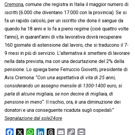
Cremona
, comune che registra in Italia il maggior numero di
iscritti (6.000 che diventano 17.000 con la provincia). Se si
fa un rapido calcolo, per un iscritto che dona il sangue da
quando ha 18 anni e lo fa a pieno regime (cioè quattro volte
l’anno), in quarant’anni di vita lavorativa dovrà recuperare
160 giornate di astensione dal lavoro, che si traducono il 7-
9 mesi in più di servizio. L’alternativa è smettere di lavorare
nella data prevista, ma con una decurtazione del 2% della
pensione. Lo spiega bene Ferruccio Giovetti, presidente di
Avis Cremona: “
Con una aspettativa di vita di 25 anni,
considerando un assegno mensile di 1300-1400 euro, si
parla di alcune migliaia, se non decine di migliaia, di
pensione in meno
“. Il rischio, ora, è una diminuzione dei
donatori e una conseguente ricaduta sugli ospedali.”
Segnalazione dal sole24ore
F
X
W
L
T
E
C
P