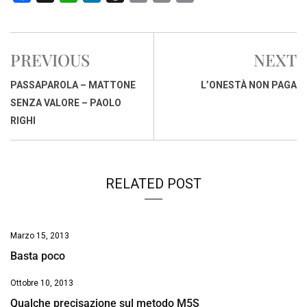
a
h
i
h
m
o
r
c
a
n
r
a
p
i
e
t
k
e
i
y
n
PREVIOUS
NEXT
b
s
e
a
l
L
t
o
A
d
d
i
PASSAPAROLA – MATTONE
L’ONESTÀ NON PAGA
o
p
I
s
n
SENZA VALORE – PAOLO
k
p
n
k
RIGHI
RELATED POST
Marzo 15, 2013
Basta poco
Ottobre 10, 2013
Qualche precisazione sul metodo M5S