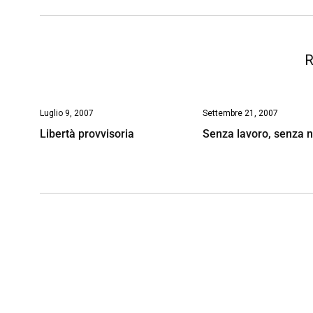
o
p
I
s
n
k
p
n
k
R
Luglio 9, 2007
Settembre 21, 2007
Libertà provvisoria
Senza lavoro, senza n