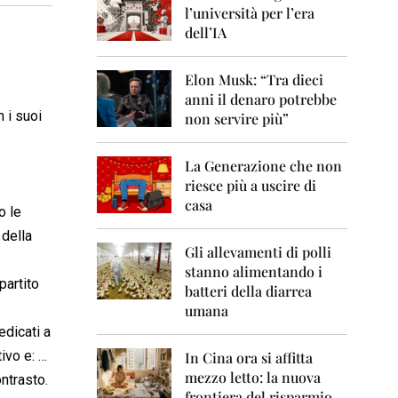
0
l’università per l’era
6
dell’IA
2
0
Elon Musk: “Tra dieci
0
anni il denaro potrebbe
7
 i suoi
non servire più”
2
0
La Generazione che non
0
8
riesce più a uscire di
casa
o le
2
0
 della
0
Gli allevamenti di polli
9
stanno alimentando i
partito
batteri della diarrea
2
umana
0
edicati a
1
0
o e: …
In Cina ora si affitta
mezzo letto: la nuova
ntrasto.
2
frontiera del risparmio