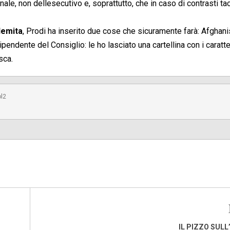
ale, non dellesecutivo e, soprattutto, che in caso di contrasti ta
demita
, Prodi ha inserito due cose che sicuramente farà: Afghani
ipendente del Consiglio: le ho lasciato una cartellina con i caratter
sca.
ol2
IL PIZZO SULL