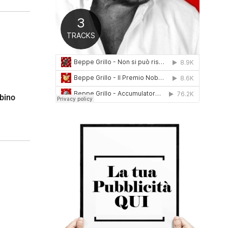
0
1
6
bino