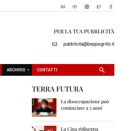
PER LA TUA PUBBLICITÀ
pubblicita@beppegrillo.it
ARCHIVIO
CONTATTI
TERRA FUTURA
2
0
La disoccupazione può
0
cominciare a 5 anni
5
2
0
La Cina ridisegna