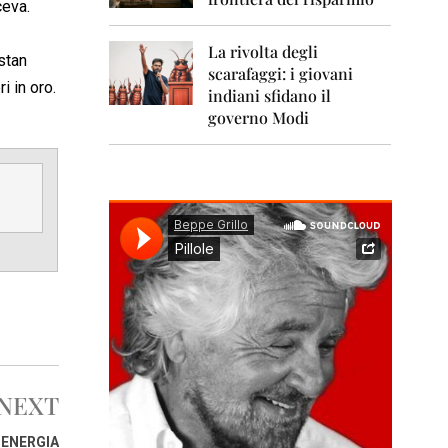
0
ceva.
1
1
La rivolta degli
stan
scarafaggi: i giovani
2
i in oro.
0
indiani sfidano il
1
governo Modi
2
2
0
1
3
2
0
1
4
2
0
1
NEXT
5
’ENERGIA
2