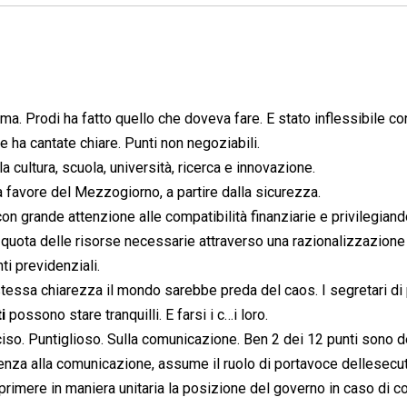
a. Prodi ha fatto quello che doveva fare. E stato inflessibile con
Le ha cantate chiare. Punti non negoziabili.
 cultura, scuola, università, ricerca e innovazione.
favore del Mezzogiorno, a partire dalla sicurezza.
con grande attenzione alle compatibilità finanziarie e privilegiand
 quota delle risorse necessarie attraverso una razionalizzazione
i previdenziali.
tessa chiarezza il mondo sarebbe preda del caos. I segretari di 
i
possono stare tranquilli. E farsi i c…i loro.
iso. Puntiglioso. Sulla comunicazione. Ben 2 dei 12 punti sono d
nza alla comunicazione, assume il ruolo di portavoce dellesecutiv
sprimere in maniera unitaria la posizione del governo in caso di co