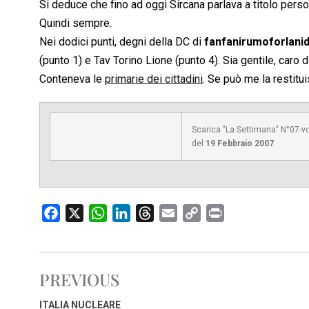
Si deduce che fino ad oggi Sircana parlava a titolo person
Quindi sempre.
Nei dodici punti, degni della DC di
fanfanirumoforlani
(punto 1) e Tav Torino Lione (punto 4). Sia gentile, caro d
Conteneva le
primarie dei cittadini
. Se può me la restitui
Scarica "La Settimana" N°07-v
del
19 Febbraio 2007
F
X
W
L
T
E
C
P
a
h
i
h
m
o
r
c
a
n
r
a
p
i
e
t
k
e
i
y
n
PREVIOUS
b
s
e
a
l
L
t
o
A
d
d
i
ITALIA NUCLEARE