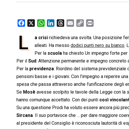
F
X
W
L
T
E
C
P
a
h
i
h
m
o
r
L
a crisi
richiedeva una svolta. Una posizione ferm
c
a
n
r
a
p
i
e
alleati. Ha messo
t
k
e
dodici punti nero su bianco
i
y
n
. 
b
s
e
a
l
L
t
Per la
scuola
ha chiesto Un impegno forte per la
o
A
d
d
i
Per il
Sud
: Attenzione permanente e impegno concreto a 
o
p
I
s
n
Per la
previdenza
: Riordino del sistema previdenziale 
k
p
n
k
pensioni basse e i giovani. Con l’impegno a reperire una
spesa che passa attraverso anche l’unificazione degli ent
Se
Mosè
avesse scolpito le tavole della Legge con la s
hanno comunque accettato. Con dei punti
così vincolant
Su una questione Prodi ha voluto essere ancora più prec
Sircana
. Il suo portavoce che … per dare maggiore coere
al presidente del Consiglio è riconosciuta lautorità di e