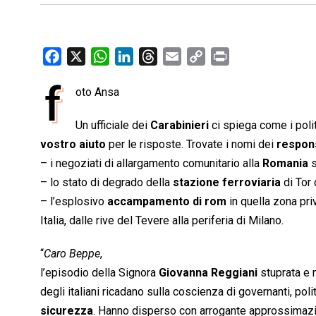
F
X
W
L
T
E
C
P
a
h
i
h
m
o
r
f
oto Ansa
c
a
n
r
a
p
i
e
t
k
e
i
y
n
Un ufficiale dei
Carabinieri
ci spiega come i poli
b
s
e
a
l
L
t
vostro aiuto
per le risposte. Trovate i nomi dei
respons
o
A
d
d
i
– i negoziati di allargamento comunitario alla
Romania
s
o
p
I
s
n
– lo stato di degrado della
stazione ferroviaria
di Tor
k
p
n
k
– l’esplosivo
accampamento di rom
in quella zona priv
Italia, dalle rive del Tevere alla periferia di Milano.
“
Caro Beppe
,
l’episodio della Signora
Giovanna Reggiani
stuprata e 
degli italiani ricadano sulla coscienza di governanti, politi
sicurezza
. Hanno disperso con arrogante approssimazio