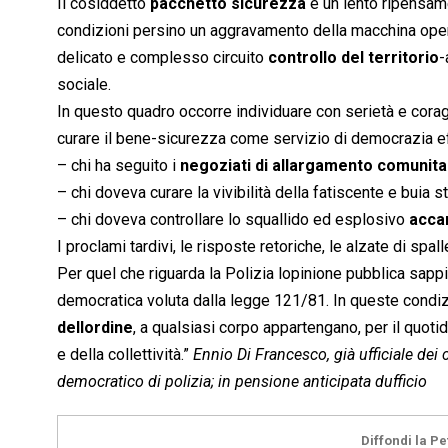
Il cosiddetto
pacchetto sicurezza
è un lento ripensam
condizioni persino un aggravamento della macchina operat
delicato e complesso circuito 
controllo del territorio
-
sociale.
In questo quadro occorre individuare con serietà e coragg
curare il bene-sicurezza come servizio di democrazia ef
– chi ha seguito i
negoziati di allargamento comunita
– chi doveva curare la vivibilità della fatiscente e buia s
– chi doveva controllare lo squallido ed esplosivo
acca
I proclami tardivi, le risposte retoriche, le alzate di spal
Per quel che riguarda la Polizia lopinione pubblica sappi
democratica voluta dalla legge 121/81. In queste condiz
dellordine
, a qualsiasi corpo appartengano, per il quoti
e della collettività.”
Ennio Di Francesco, già ufficiale dei
democratico di polizia; in pensione anticipata dufficio
Diffondi la Pe