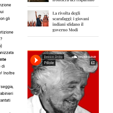
0
1
inzione
1
cui
La rivolta degli
scarafaggi: i giovani
 con gli
2
0
indiani sfidano il
1
governo Modi
etizione
2
a?
2
a)
0
1
ganizzata
3
ente
 di
2
0
! Inoltre
1
4
rseggia,
2
abinieri
0
1
cantati
5
2