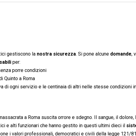
tici gestiscono la
nostra sicurezza
. Si pone alcune
domande
, 
abili
per:
enza porre condizioni
 di Quinto a Roma
a di ogni servizio e le centinaia di altri nelle stesse condizioni in
massacrata a Roma suscita orrore e sdegno. Il sangue, il dolore, 
ci e alti funzionari che hanno gestito in questi ultimi dieci il 
sis
ne i valori professionali, democratici e civili della legge 121/8