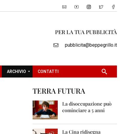
PER LA TUA PUBBLICITÀ
pubblicita@beppegrillo.it
ARCHIVIO
CONTATTI
TERRA FUTURA
2
0
La disoccupazione può
0
cominciare a 5 anni
5
2
0
La Cina ridisegna