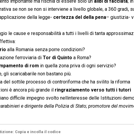
ento importante ma rischia di essere solo un
alibi di facciata
; i
iva se non se non si interviene a livello globale, a 360 gradi, s
applicazione della legge-
certezza del della pena
– giustizia- vi
io le cause e responsabilità a tutti i livelli di tanta approssimaz
fettiva:
rio
alla Romania senza porre condizioni?
tazione ferroviaria di
Tor di Quinto
a Roma?
mpamento di rom
in quella zona priva di ogni servizio?
le, gli scaricabarile non bastano più.
a del sottile processo di controriforma che ha svilito la riforma
ioni è ancora più grande il
ringraziamento verso tutti i tutori
diano difficile impegno svolto nellinteresse delle Istituzioni dem
 carabinieri e dirigente della Polizia di Stato; promotore del movi
tizione: Copia e incolla il codice