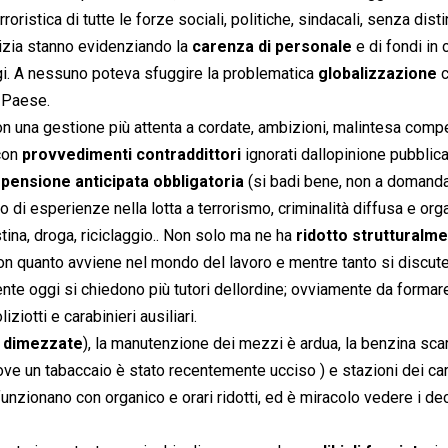
oristica di tutte le forze sociali, politiche, sindacali, senza dist
olizia stanno evidenziando la
carenza di personale
e di fondi in 
gi. A nessuno poteva sfuggire la problematica 
globalizzazione

o Paese.
 con una gestione più attenta a cordate, ambizioni, malintesa comp
 con
provvedimenti contraddittori
ignorati dallopinione pubblic

pensione anticipata obbligatoria
 (si badi bene, non a domand
o di esperienze nella lotta a terrorismo, criminalità diffusa e or
tina, droga, riciclaggio.. Non solo ma ne ha
ridotto strutturalm
con quanto avviene nel mondo del lavoro e mentre tanto si discute
te oggi si chiedono più tutori dellordine; ovviamente da formare
iotti e carabinieri ausiliari.
a
dimezzate
), la manutenzione dei mezzi è ardua, la benzina sca
ve un tabaccaio è stato recentemente ucciso ) e stazioni dei car
funzionano con organico e orari ridotti, ed è miracolo vedere i de