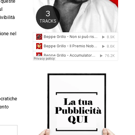
n queste
0
ul
1
6
vibilità
ione nel
ocratiche
mento