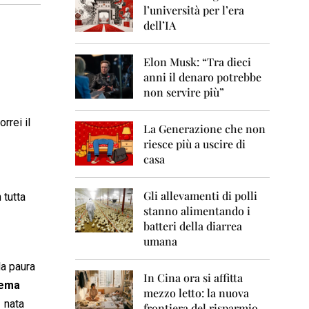
0
l’università per l’era
6
dell’IA
2
0
Elon Musk: “Tra dieci
0
anni il denaro potrebbe
7
non servire più”
2
0
vorrei il
La Generazione che non
0
8
riesce più a uscire di
casa
2
0
0
Gli allevamenti di polli
 tutta
9
stanno alimentando i
batteri della diarrea
2
umana
0
1
la paura
0
In Cina ora si affitta
tema
mezzo letto: la nuova
2
1 nata
frontiera del risparmio