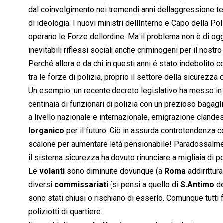
dal coinvolgimento nei tremendi anni dellaggressione terr
di ideologia. I nuovi ministri dellInterno e Capo della P
operano le Forze dellordine. Ma il problema non è di og
inevitabili riflessi sociali anche criminogeni per il nostr
Perché allora e da chi in questi anni é stato indebolito
tra le forze di polizia, proprio il settore della sicurezza
Un esempio: un recente decreto legislativo ha messo in 
centinaia di funzionari di polizia con un prezioso bagagli
a livello nazionale e internazionale, emigrazione clandes
lorganico
per il futuro. Ciò in assurda controtendenza 
scalone per aumentare letà pensionabile! Paradossalmen
il sistema sicurezza ha dovuto rinunciare a migliaia di poliz
Le 
volanti
 sono diminuite dovunque (a
Roma
addirittur
diversi
commissariati
(si pensi a quello di
S.Antimo
do
sono stati chiusi o rischiano di esserlo. Comunque tutti 
poliziotti di quartiere.