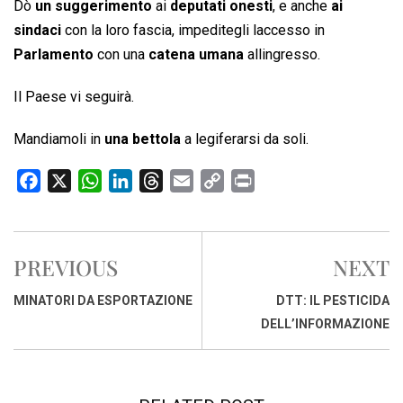
Dò
un suggerimento
ai
deputati onesti
, e anche
ai
sindaci
con la loro fascia, impeditegli laccesso in
Parlamento
con una
catena umana
allingresso.
Il Paese vi seguirà.
Mandiamoli in
una bettola
a legiferarsi da soli.
F
X
W
L
T
E
C
P
a
h
i
h
m
o
r
c
a
n
r
a
p
i
e
t
k
e
i
y
n
PREVIOUS
NEXT
b
s
e
a
l
L
t
o
A
d
d
i
MINATORI DA ESPORTAZIONE
DTT: IL PESTICIDA
o
p
I
s
n
DELL’INFORMAZIONE
k
p
n
k