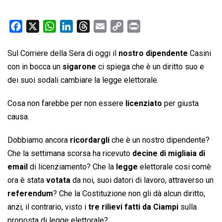
F
X
W
L
T
E
C
P
a
h
i
h
m
o
r
c
a
n
r
a
p
i
Sul Corriere della Sera di oggi il
nostro dipendente
Casini
e
t
k
e
i
y
n
con in bocca un
sigarone
ci spiega che è un diritto suo e
b
s
e
a
l
L
t
dei suoi sodali cambiare la legge elettorale.
o
A
d
d
i
Cosa non farebbe per non essere
o
p
I
s
n
licenziato
per giusta
k
p
n
k
causa.
Dobbiamo ancora
ricordargli
che è un nostro dipendente?
Che la settimana scorsa ha ricevuto
decine di migliaia di
email
di licenziamento? Che la
legge
elettorale cosi comè
ora è stata
votata
da noi, suoi datori di lavoro, attraverso un
referendum
? Che la Costituzione non gli dà alcun diritto,
anzi, il contrario, visto i
tre rilievi fatti da Ciampi
sulla
proposta di legge elettorale?