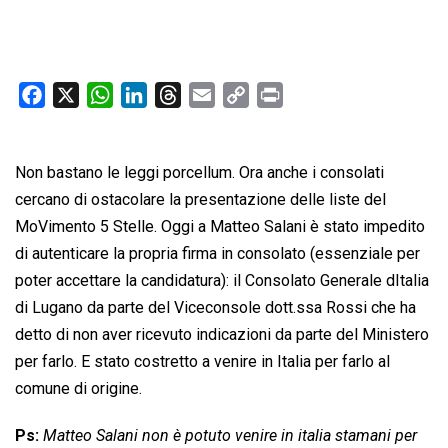
F
X
W
L
T
E
C
P
a
h
i
h
m
o
r
c
a
n
r
a
p
i
Non bastano le leggi porcellum. Ora anche i consolati
e
t
k
e
i
y
n
b
s
e
a
l
L
t
cercano di ostacolare la presentazione delle liste del
o
A
d
d
i
MoVimento 5 Stelle. Oggi a Matteo Salani è stato impedito
o
p
I
s
n
di autenticare la propria firma in consolato (essenziale per
k
p
n
k
poter accettare la candidatura): il Consolato Generale dItalia
di Lugano da parte del Viceconsole dott.ssa Rossi che ha
detto di non aver ricevuto indicazioni da parte del Ministero
per farlo. E stato costretto a venire in Italia per farlo al
comune di origine.
Ps:
Matteo Salani non è potuto venire in italia stamani per