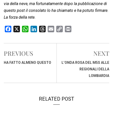
via della neve, ma fortunatamente dopo la pubblicazione di
questo post il consolato lo ha chiamato e ha potuto firmare.
La forza della rete.
F
X
W
L
T
E
C
P
a
h
i
h
m
o
r
c
a
n
r
a
p
i
e
t
k
e
i
y
n
PREVIOUS
NEXT
b
s
e
a
l
L
t
o
A
d
d
i
HA FATTO ALMENO QUESTO
L’ONDA ROSA DEL M5S ALLE
o
p
I
s
n
REGIONALI DELLA
k
p
n
k
LOMBARDIA
RELATED POST