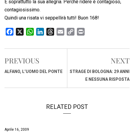
E soprattutto la sua allegria. Perché ridere è contagioso,
contagiosissimo.
Quindi una risata vi seppellirà tutti! Buon 168!
F
X
W
L
T
E
C
P
a
h
i
h
m
o
r
c
a
n
r
a
p
i
e
t
k
e
i
y
n
PREVIOUS
NEXT
b
s
e
a
l
L
t
o
A
d
d
i
ALFANO, L’UOMO DEL PONTE
STRAGE DI BOLOGNA: 29 ANNI
o
p
I
s
n
E NESSUNA RISPOSTA
k
p
n
k
RELATED POST
Aprile 16, 2009