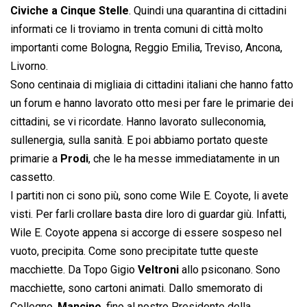
Civiche a Cinque Stelle
. Quindi una quarantina di cittadini
informati ce li troviamo in trenta comuni di città molto
importanti come Bologna, Reggio Emilia, Treviso, Ancona,
Livorno.
Sono centinaia di migliaia di cittadini italiani che hanno fatto
un forum e hanno lavorato otto mesi per fare le primarie dei
cittadini, se vi ricordate. Hanno lavorato sulleconomia,
sullenergia, sulla sanità. E poi abbiamo portato queste
primarie a
Prodi
, che le ha messe immediatamente in un
cassetto.
I partiti non ci sono più, sono come Wile E. Coyote, li avete
visti. Per farli crollare basta dire loro di guardar giù. Infatti,
Wile E. Coyote appena si accorge di essere sospeso nel
vuoto, precipita. Come sono precipitate tutte queste
macchiette. Da Topo Gigio
Veltroni
allo psiconano. Sono
macchiette, sono cartoni animati. Dallo smemorato di
Collegno,
Mancino
, fino al nostro Presidente della