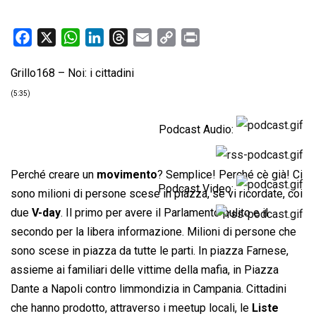
F
X
W
L
T
E
C
P
a
h
i
h
m
o
r
Grillo168 – Noi: i cittadini
c
a
n
r
a
p
i
e
t
k
e
i
y
n
(5:35)
b
s
e
a
l
L
t
o
A
d
d
i
Podcast Audio:
o
p
I
s
n
k
p
n
k
Perché creare un
movimento
? Semplice! Perché cè già! Ci
Podcast Video:
sono milioni di persone scese in piazza, se vi ricordate, coi
due
V-day
. Il primo per avere il Parlamento pulito e il
secondo per la libera informazione. Milioni di persone che
sono scese in piazza da tutte le parti. In piazza Farnese,
assieme ai familiari delle vittime della mafia, in Piazza
Dante a Napoli contro limmondizia in Campania. Cittadini
che hanno prodotto, attraverso i meetup locali, le
Liste