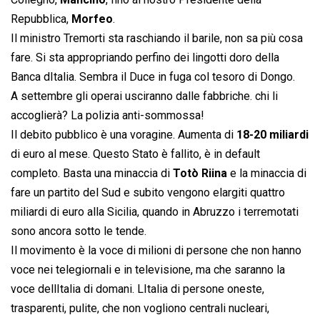
Repubblica,
Morfeo
.
Il ministro Tremorti sta raschiando il barile, non sa più cosa
fare. Si sta appropriando perfino dei lingotti doro della
Banca dItalia. Sembra il Duce in fuga col tesoro di Dongo.
A settembre gli operai usciranno dalle fabbriche. chi li
accoglierà? La polizia anti-sommossa!
Il debito pubblico è una voragine. Aumenta di
18-20 miliardi
di euro al mese. Questo Stato è fallito, è in default
completo. Basta una minaccia di
Totò Riina
e la minaccia di
fare un partito del Sud e subito vengono elargiti quattro
miliardi di euro alla Sicilia, quando in Abruzzo i terremotati
sono ancora sotto le tende.
Il movimento è la voce di milioni di persone che non hanno
voce nei telegiornali e in televisione, ma che saranno la
voce dellItalia di domani. LItalia di persone oneste,
trasparenti, pulite, che non vogliono centrali nucleari,