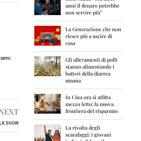
0
anni il denaro potrebbe
6
non servire più”
2
0
La Generazione che non
0
7
riesce più a uscire di
casa
2
0
Gianni
0
Gli allevamenti di polli
8
stanno alimentando i
batteri della diarrea
2
umana
0
0
9
In Cina ora si affitta
mezzo letto: la nuova
2
NEXT
frontiera del risparmio
0
1
0
ALK SHOW
La rivolta degli
scarafaggi: i giovani
2