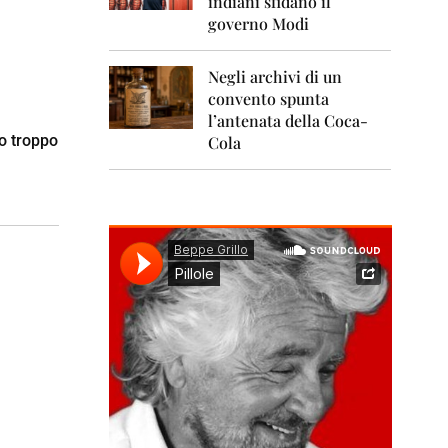
indiani sfidano il
0
1
governo Modi
1
Negli archivi di un
2
0
convento spunta
1
l’antenata della Coca-
2
o troppo
Cola
2
0
1
3
2
0
1
4
2
0
1
5
2