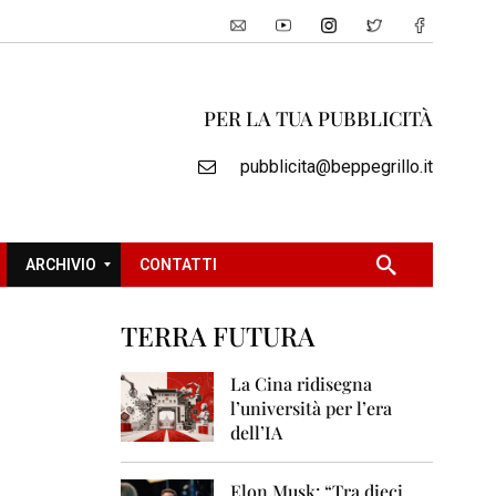
PER LA TUA PUBBLICITÀ
pubblicita@beppegrillo.it
ARCHIVIO
CONTATTI
TERRA FUTURA
2
0
La Cina ridisegna
0
l’università per l’era
5
dell’IA
2
0
Elon Musk: “Tra dieci