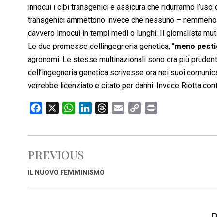
innocui i cibi transgenici e assicura che ridurranno l’us
transgenici ammettono invece che nessuno – nemmeno lo
davvero innocui in tempi medi o lunghi. Il giornalista mu
Le due promesse dellingegneria genetica, “
meno pestic
agronomi. Le stesse multinazionali sono ora più prudent
dell’ingegneria genetica scrivesse ora nei suoi comunica
verrebbe licenziato e citato per danni. Invece Riotta con
F
X
W
L
T
E
C
P
a
h
i
h
m
o
r
c
a
n
r
a
p
i
e
t
k
e
i
y
n
PREVIOUS
b
s
e
a
l
L
t
o
A
d
d
i
IL NUOVO FEMMINISMO
o
p
I
s
n
k
p
n
k
R