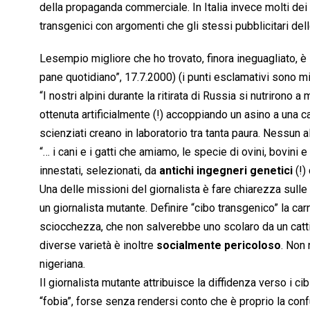
della propaganda commerciale. In Italia invece molti dei
transgenici con argomenti che gli stessi pubblicitari de
Lesempio migliore che ho trovato, finora ineguagliato, è
pane quotidiano”, 17.7.2000) (i punti esclamativi sono mi
“I nostri alpini durante la ritirata di Russia si nutrirono 
ottenuta artificialmente (!) accoppiando un asino a una cav
scienziati creano in laboratorio tra tanta paura. Nessun alp
“… i cani e i gatti che amiamo, le specie di ovini, bovini 
innestati, selezionati, da
antichi ingegneri genetici
(!)
Una delle missioni del giornalista è fare chiarezza sul
un giornalista mutante. Definire “cibo transgenico” la carn
sciocchezza, che non salverebbe uno scolaro da un cattivo
diverse varietà è inoltre
socialmente pericoloso
. Non 
nigeriana.
Il giornalista mutante attribuisce la diffidenza verso i cibi 
“fobia”, forse senza rendersi conto che è proprio la confu