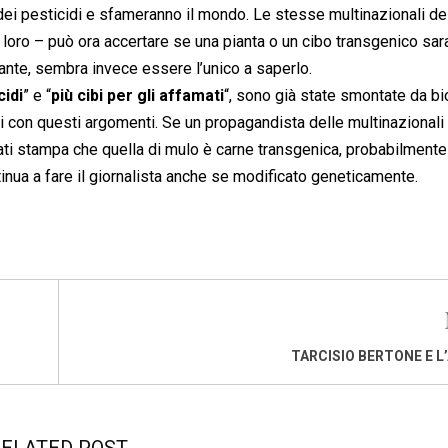
o dei pesticidi e sfameranno il mondo. Le stesse multinazionali dei
ro – può ora accertare se una pianta o un cibo transgenico sar
tante, sembra invece essere l’unico a saperlo.
idi
” e “
più cibi per gli affamati
“, sono già state smontate da bi
i con questi argomenti. Se un propagandista delle multinazionali
ti stampa che quella di mulo è carne transgenica, probabilmente
tinua a fare il giornalista anche se modificato geneticamente.
TARCISIO BERTONE E L
ELATED POST