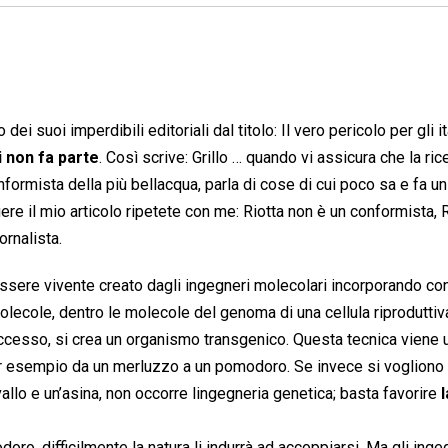
 dei suoi imperdibili editoriali dal titolo: Il vero pericolo per gli it
ui non fa parte
. Così scrive: Grillo … quando vi assicura che la ric
ormista della più bellacqua, parla di cose di cui poco sa e fa u
ere il mio articolo ripetete con me: Riotta non è un conformista, 
rnalista.
 essere vivente creato dagli ingegneri molecolari incorporando co
molecole, dentro le molecole del genoma di una cellula riproduttiv
a successo, si crea un organismo transgenico. Questa tecnica viene 
per esempio da un merluzzo a un pomodoro. Se invece si vogliono
llo e un’asina, non occorre lingegneria genetica; basta favorire
l
ro, difficilmente la natura li indurrà ad accoppiarsi. Ma gli inge