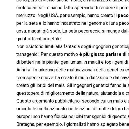
molecolari sì. Lo hanno fatto sperando di rendere il po
merluzzo. Negli USA, per esempio, hanno creato
il pec
per la seta e lo hanno incastrato nel genoma di una pecor
uova, magari già sode. La seta pecoreccia si munge dall
giubbotti antiproiettile.
Non esistono limiti alla fantasia degli ingegneri genetic
transgenici. Per questo motivo
è più giusto parlare di
di batteri nelle piante, geni umani in maiali e topi, geni d
Anni fa il marketing delle multinazionali della genetica
crea specie nuove: ha creato il mulo dall’asino e dal cava
creato gli ibridi del mais. Gli ingegneri genetici fanno la 
questopera di miglioramento della natura, aiutandola a 
Questo argomento pubblicitario, secondo cui un mulo e u
ridicolo le multinazionali che le azioni di molte di loro
europei non hanno fiducia nei cibi transgenici di queste 
Bretagna, per esempio, i giornalisti hanno spiegato ben