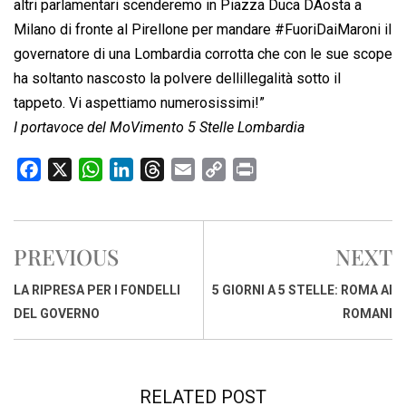
altri parlamentari scenderemo in Piazza Duca DAosta a
Milano di fronte al Pirellone per mandare #FuoriDaiMaroni il
governatore di una Lombardia corrotta che con le sue scope
ha soltanto nascosto la polvere dellillegalità sotto il
tappeto. Vi aspettiamo numerosissimi!”
I portavoce del MoVimento 5 Stelle Lombardia
F
X
W
L
T
E
C
P
a
h
i
h
m
o
r
c
a
n
r
a
p
i
e
t
k
e
i
y
n
PREVIOUS
NEXT
b
s
e
a
l
L
t
o
A
d
d
i
LA RIPRESA PER I FONDELLI
5 GIORNI A 5 STELLE: ROMA AI
o
p
I
s
n
DEL GOVERNO
ROMANI
k
p
n
k
RELATED POST