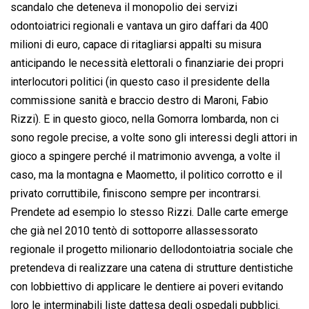
scandalo che deteneva il monopolio dei servizi
odontoiatrici regionali e vantava un giro daffari da 400
milioni di euro, capace di ritagliarsi appalti su misura
anticipando le necessità elettorali o finanziarie dei propri
interlocutori politici (in questo caso il presidente della
commissione sanità e braccio destro di Maroni, Fabio
Rizzi). E in questo gioco, nella Gomorra lombarda, non ci
sono regole precise, a volte sono gli interessi degli attori in
gioco a spingere perché il matrimonio avvenga, a volte il
caso, ma la montagna e Maometto, il politico corrotto e il
privato corruttibile, finiscono sempre per incontrarsi.
Prendete ad esempio lo stesso Rizzi. Dalle carte emerge
che già nel 2010 tentò di sottoporre allassessorato
regionale il progetto milionario dellodontoiatria sociale che
pretendeva di realizzare una catena di strutture dentistiche
con lobbiettivo di applicare le dentiere ai poveri evitando
loro le interminabili liste dattesa degli ospedali pubblici.