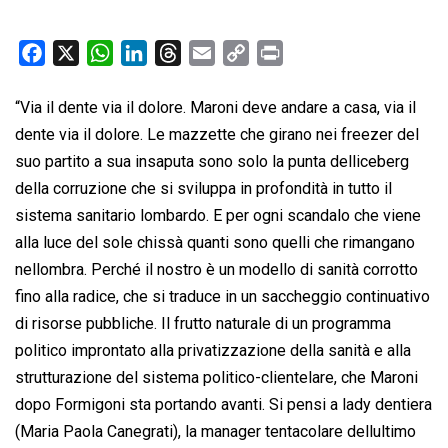
F
X
W
L
T
E
C
P
a
h
i
h
m
o
r
c
a
n
r
a
p
i
“Via il dente via il dolore. Maroni deve andare a casa, via il
e
t
k
e
i
y
n
dente via il dolore. Le mazzette che girano nei freezer del
b
s
e
a
l
L
t
suo partito a sua insaputa sono solo la punta delliceberg
o
A
d
d
i
della corruzione che si sviluppa in profondità in tutto il
o
p
I
s
n
sistema sanitario lombardo. E per ogni scandalo che viene
k
p
n
k
alla luce del sole chissà quanti sono quelli che rimangano
nellombra. Perché il nostro è un modello di sanità corrotto
fino alla radice, che si traduce in un saccheggio continuativo
di risorse pubbliche. Il frutto naturale di un programma
politico improntato alla privatizzazione della sanità e alla
strutturazione del sistema politico-clientelare, che Maroni
dopo Formigoni sta portando avanti. Si pensi a lady dentiera
(Maria Paola Canegrati), la manager tentacolare dellultimo