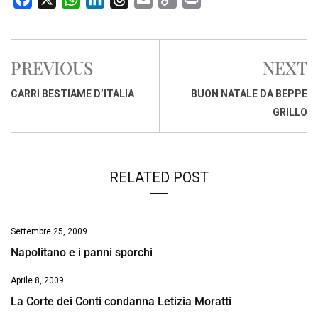
a
h
i
h
m
o
r
c
a
n
r
a
p
i
e
t
k
e
i
y
n
PREVIOUS
NEXT
b
s
e
a
l
L
t
o
A
d
d
i
CARRI BESTIAME D’ITALIA
BUON NATALE DA BEPPE
o
p
I
s
n
GRILLO
k
p
n
k
RELATED POST
Settembre 25, 2009
Napolitano e i panni sporchi
Aprile 8, 2009
La Corte dei Conti condanna Letizia Moratti