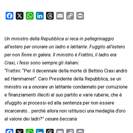
F
X
W
L
T
E
C
P
a
h
i
h
m
o
r
c
a
n
r
a
p
i
Un ministro della Repubblica si reca in pellegrinaggio
e
t
k
e
i
y
n
b
s
e
a
l
L
t
all’estero per onorare un ladro e latitante. Fuggito all’estero
o
A
d
d
i
per non finire in galera. Il ministro è Frattini, il ladro era
o
p
I
s
n
Craxi, i fessi sono sempre gli italiani
.
k
p
n
k
“
Frattini
: “Per il decennale della morte di Bettino Craxi andrò
ad Hammamet”. Caro Presidente della Repubblica, se un
ministro va a onorare un latitante condannato per corruzione
e finanziamenti illeciti al suo partito e varie ruberie, che è
sfuggito ai processi ed alla sentenza per non essere
incarcerato… perchè allora non istituisci una medaglia d’oro
al valore dei ladri?”
cesare beccaria
F
X
W
L
T
E
C
P