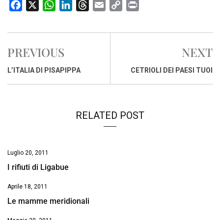
F
X
W
L
T
E
C
P
a
h
i
h
m
o
r
c
a
n
r
a
p
i
e
t
k
e
i
y
n
PREVIOUS
NEXT
b
s
e
a
l
L
t
o
A
d
d
i
L’ITALIA DI PISAPIPPA
CETRIOLI DEI PAESI TUOI
o
p
I
s
n
k
p
n
k
RELATED POST
Luglio 20, 2011
I rifiuti di Ligabue
Aprile 18, 2011
Le mamme meridionali