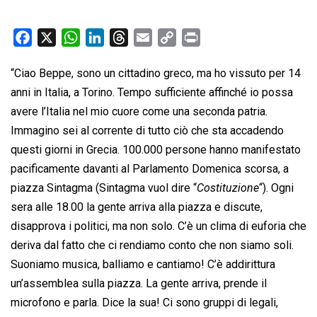
F
X
W
L
T
E
C
P
a
h
i
h
m
o
r
“Ciao Beppe, sono un cittadino greco, ma ho vissuto per 14
c
a
n
r
a
p
i
anni in Italia, a Torino. Tempo sufficiente affinché io possa
e
t
k
e
i
y
n
b
s
e
a
l
L
t
avere l’Italia nel mio cuore come una seconda patria.
o
A
d
d
i
Immagino sei al corrente di tutto ciò che sta accadendo
o
p
I
s
n
questi giorni in Grecia. 100.000 persone hanno manifestato
k
p
n
k
pacificamente davanti al Parlamento Domenica scorsa, a
piazza Sintagma (Sintagma vuol dire “
Costituzione
“). Ogni
sera alle 18.00 la gente arriva alla piazza e discute,
disapprova i politici, ma non solo. C’è un clima di euforia che
deriva dal fatto che ci rendiamo conto che non siamo soli.
Suoniamo musica, balliamo e cantiamo! C’è addirittura
un’assemblea sulla piazza. La gente arriva, prende il
microfono e parla. Dice la sua! Ci sono gruppi di legali,