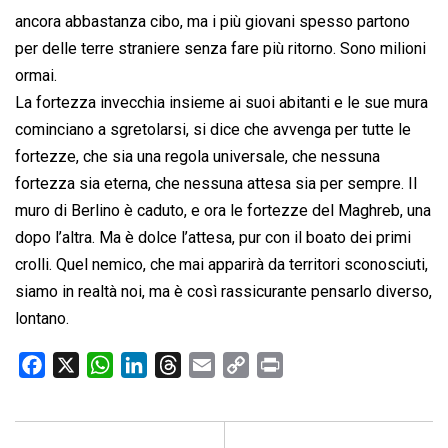
ancora abbastanza cibo, ma i più giovani spesso partono
per delle terre straniere senza fare più ritorno. Sono milioni
ormai.
La fortezza invecchia insieme ai suoi abitanti e le sue mura
cominciano a sgretolarsi, si dice che avvenga per tutte le
fortezze, che sia una regola universale, che nessuna
fortezza sia eterna, che nessuna attesa sia per sempre. Il
muro di Berlino è caduto, e ora le fortezze del Maghreb, una
dopo l’altra. Ma è dolce l’attesa, pur con il boato dei primi
crolli. Quel nemico, che mai apparirà da territori sconosciuti,
siamo in realtà noi, ma è così rassicurante pensarlo diverso,
lontano.
F
X
W
L
T
E
C
P
a
h
i
h
m
o
r
c
a
n
r
a
p
i
e
t
k
e
i
y
n