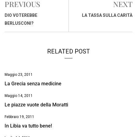
PREVIOUS
NEXT
b
s
e
a
l
L
t
o
A
d
d
i
DIO VOTEREBBE
LA TASSA SULLA CARITÀ
o
p
I
s
n
BERLUSCONI?
k
p
n
k
RELATED POST
Maggio 23, 2011
La Grecia senza medicine
Maggio 14, 2011
Le piazze vuote della Moratti
Febbraio 19, 2011
In Libia va tutto bene!