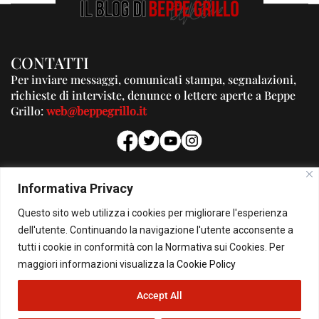
CONTATTI
Per inviare messaggi, comunicati stampa, segnalazioni,
richieste di interviste, denunce o lettere aperte a Beppe
Grillo:
web@beppegrillo.it
PUBBLICITA'
Informativa Privacy
Per la tua pubblicità su questo Blog:
Questo sito web utilizza i cookies per migliorare l'esperienza
pubblicita@beppegrillo.it
dell'utente. Continuando la navigazione l'utente acconsente a
tutti i cookie in conformità con la Normativa sui Cookies. Per
HOMEPAGE
COOKIE POLICY
PRIVACY POLICY
CONTATTI
maggiori informazioni visualizza la
Cookie Policy
Accept All
© Copyright 2026 - Il Blog di Beppe Grillo. All Rights Reserved - Powered by
happygrafic.com