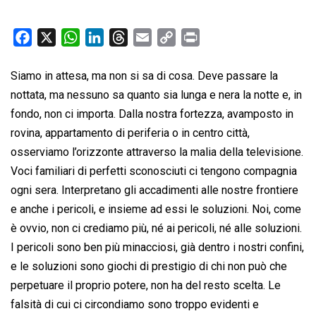
F
X
W
L
T
E
C
P
a
h
i
h
m
o
r
c
a
n
r
a
p
i
Siamo in attesa, ma non si sa di cosa. Deve passare la
e
t
k
e
i
y
n
nottata, ma nessuno sa quanto sia lunga e nera la notte e, in
b
s
e
a
l
L
t
fondo, non ci importa. Dalla nostra fortezza, avamposto in
o
A
d
d
i
rovina, appartamento di periferia o in centro città,
o
p
I
s
n
osserviamo l’orizzonte attraverso la malia della televisione.
k
p
n
k
Voci familiari di perfetti sconosciuti ci tengono compagnia
ogni sera. Interpretano gli accadimenti alle nostre frontiere
e anche i pericoli, e insieme ad essi le soluzioni. Noi, come
è ovvio, non ci crediamo più, né ai pericoli, né alle soluzioni.
I pericoli sono ben più minacciosi, già dentro i nostri confini,
e le soluzioni sono giochi di prestigio di chi non può che
perpetuare il proprio potere, non ha del resto scelta. Le
falsità di cui ci circondiamo sono troppo evidenti e