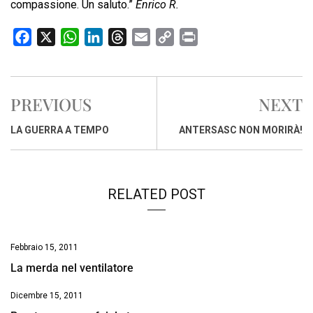
compassione. Un saluto.”
Enrico R.
F
X
W
L
T
E
C
P
a
h
i
h
m
o
r
c
a
n
r
a
p
i
e
t
k
e
i
y
n
PREVIOUS
NEXT
b
s
e
a
l
L
t
o
A
d
d
i
LA GUERRA A TEMPO
ANTERSASC NON MORIRÀ!
o
p
I
s
n
k
p
n
k
RELATED POST
Febbraio 15, 2011
La merda nel ventilatore
Dicembre 15, 2011