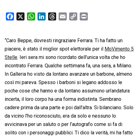
F
X
W
L
T
E
C
P
a
h
i
h
m
o
r
c
a
n
r
a
p
i
“Caro Beppe, dovresti ringraziare Ferrara. Ti ha fatto un
e
t
k
e
i
y
n
b
s
e
a
l
L
t
piacere, è stato il miglior spot elettorale per il
MoVimento 5
o
A
d
d
i
Stelle
. Ieri sera mi sono ricordato dell’unica volta che ho
o
p
I
s
n
incontrato Ferrara. Qualche settimana fa, una sera, a Milano.
k
p
n
k
In Galleria ho visto da lontano avanzare un barbone, almeno
così mi pareva. Spesso i barboni si legano addosso le
poche cose che hanno e da lontano assumono un’andatura
incerta, il loro corpo ha una forma indistinta. Sembrano
cadere prima da una parte e poi dall’altra. Si bilanciano. Solo
da vicino l’ho riconosciuto, era da solo e nessuno lo
avvicinava per un saluto o per l’autografo come si fa di
solito con i personaggi pubblici. Ti dico la verità, mi ha fatto