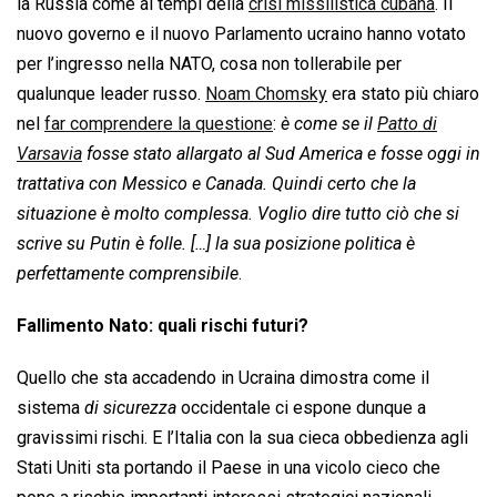
la Russia come ai tempi della
crisi missilistica cubana
. Il
nuovo governo e il nuovo Parlamento ucraino hanno votato
per l’ingresso nella NATO, cosa non tollerabile per
qualunque leader russo.
Noam Chomsky
era stato più chiaro
nel
far comprendere la questione
: 
è come se il
Patto di
Varsavia
fosse stato allargato al Sud America e fosse oggi in
trattativa con Messico e Canada. Quindi certo che la
situazione è molto complessa. Voglio dire tutto ciò che si
scrive su Putin è folle. […] la sua posizione politica è
perfettamente comprensibile
.
Fallimento Nato: quali rischi futuri?
Quello che sta accadendo in Ucraina dimostra come il
sistema 
di sicurezza
 occidentale ci espone dunque a
gravissimi rischi. E l’Italia con la sua cieca obbedienza agli
Stati Uniti sta portando il Paese in una vicolo cieco che