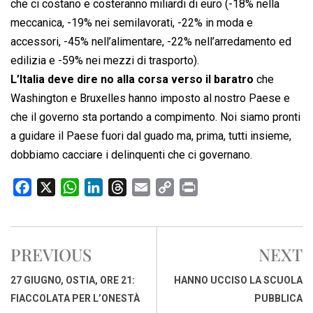
che ci costano e costeranno miliardi di euro (-18% nella
meccanica, -19% nei semilavorati, -22% in moda e
accessori, -45% nell’alimentare, -22% nell’arredamento ed
edilizia e -59% nei mezzi di trasporto).
L’Italia deve dire no alla corsa verso il baratro
che
Washington e Bruxelles hanno imposto al nostro Paese e
che il governo sta portando a compimento. Noi siamo pronti
a guidare il Paese fuori dal guado ma, prima, tutti insieme,
dobbiamo cacciare i delinquenti che ci governano.
F
X
W
L
T
E
C
P
a
h
i
h
m
o
r
c
a
n
r
a
p
i
e
t
k
e
i
y
n
PREVIOUS
NEXT
b
s
e
a
l
L
t
o
A
d
d
i
27 GIUGNO, OSTIA, ORE 21:
HANNO UCCISO LA SCUOLA
o
p
I
s
n
FIACCOLATA PER L’ONESTÀ
PUBBLICA