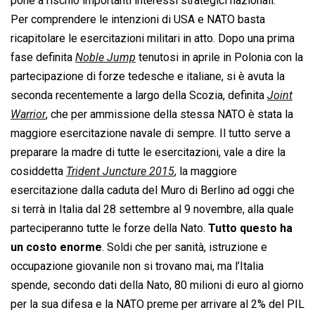
pone a rischio importanti interessi strategici nazionali.
Per comprendere le intenzioni di USA e NATO basta
ricapitolare le esercitazioni militari in atto. Dopo una prima
fase definita 
Noble Jump
 tenutosi in aprile in Polonia con la
partecipazione di forze tedesche e italiane, si è avuta la
seconda recentemente a largo della Scozia, definita 
Joint
Warrior
, che per ammissione della stessa NATO è stata la
maggiore esercitazione navale di sempre. Il tutto serve a
preparare la madre di tutte le esercitazioni, vale a dire la
cosiddetta 
Trident Juncture 2015
, la maggiore
esercitazione dalla caduta del Muro di Berlino ad oggi che
si terrà in Italia dal 28 settembre al 9 novembre, alla quale
parteciperanno tutte le forze della Nato.
Tutto questo ha
un costo enorme
. Soldi che per sanità, istruzione e
occupazione giovanile non si trovano mai, ma l’Italia
spende, secondo dati della Nato, 80 milioni di euro al giorno
per la sua difesa e la NATO preme per arrivare al 2% del PIL