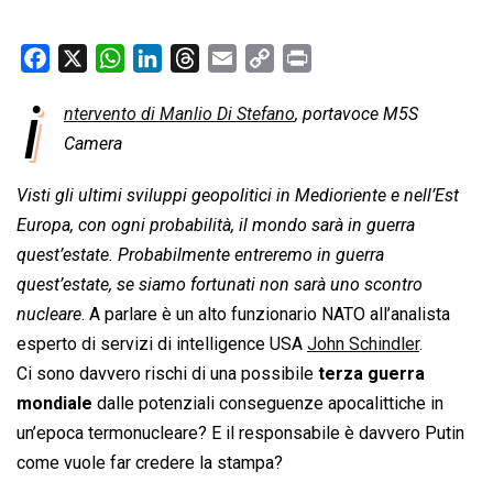
F
X
W
L
T
E
C
P
a
h
i
h
m
o
r
i
ntervento di Manlio Di Stefano
, portavoce M5S
c
a
n
r
a
p
i
e
Camera
t
k
e
i
y
n
b
s
e
a
l
L
t
Visti gli ultimi sviluppi geopolitici in Medioriente e nell’Est
o
A
d
d
i
Europa, con ogni probabilità, il mondo sarà in guerra
o
p
I
s
n
quest’estate. Probabilmente entreremo in guerra
k
p
n
k
quest’estate, se siamo fortunati non sarà uno scontro
nucleare
. A parlare è un alto funzionario NATO all’analista
esperto di servizi di intelligence USA
John Schindler
.
Ci sono davvero rischi di una possibile
terza guerra
mondiale
dalle potenziali conseguenze apocalittiche in
un’epoca termonucleare? E il responsabile è davvero Putin
come vuole far credere la stampa?