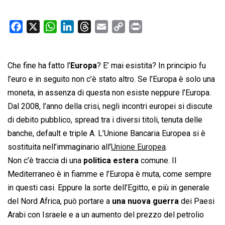
F
X
W
L
T
E
C
P
a
h
i
h
m
o
r
c
a
n
r
a
p
i
Che fine ha fatto l’
e
t
Europa
k
e
? E’ mai esistita? In principio fu
i
y
n
b
s
e
a
l
L
t
l’euro e in seguito non c’è stato altro. Se l’Europa è solo una
o
A
d
d
i
moneta, in assenza di questa non esiste neppure l’Europa.
o
p
I
s
n
Dal 2008, l’anno della crisi, negli incontri europei si discute
k
p
n
k
di debito pubblico, spread tra i diversi titoli, tenuta delle
banche, default e triple A. L’Unione Bancaria Europea si è
sostituita nell’immaginario all’
Unione Europea
.
Non c’è traccia di una
politica estera
comune. Il
Mediterraneo è in fiamme e l’Europa è muta, come sempre
in questi casi. Eppure la sorte dell’Egitto, e più in generale
del Nord Africa, può portare a
una nuova guerra
dei Paesi
Arabi con Israele e a un aumento del prezzo del petrolio