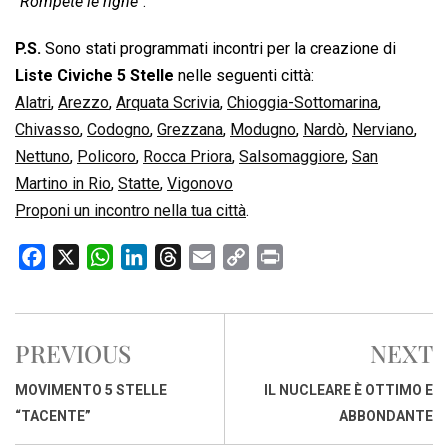
“
Rompete le righe
“.
P.S.
Sono stati programmati incontri per la creazione di
Liste Civiche 5 Stelle
nelle seguenti città:
Alatri
,
Arezzo
,
Arquata Scrivia
,
Chioggia-Sottomarina
,
Chivasso
,
Codogno
,
Grezzana
,
Modugno
,
Nardò
,
Nerviano
,
Nettuno
,
Policoro
,
Rocca Priora
,
Salsomaggiore
,
San
Martino in Rio
,
Statte
,
Vigonovo
Proponi un incontro nella tua città
.
F
X
W
L
T
E
C
P
a
h
i
h
m
o
r
c
a
n
r
a
p
i
e
t
k
e
i
y
n
PREVIOUS
NEXT
b
s
e
a
l
L
t
o
A
d
d
i
MOVIMENTO 5 STELLE
IL NUCLEARE È OTTIMO E
o
p
I
s
n
“TACENTE”
ABBONDANTE
k
p
n
k