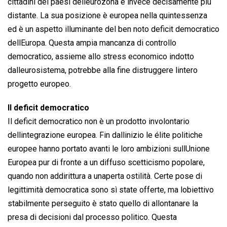
cittadini dei paesi delleurozona è invece decisamente più
distante. La sua posizione è europea nella quintessenza 
ed è un aspetto illuminante del ben noto deficit democratico
dellEuropa. Questa ampia mancanza di controllo
democratico, assieme allo stress economico indotto
dalleurosistema, potrebbe alla fine distruggere lintero
progetto europeo.
Il deficit democratico
Il deficit democratico non è un prodotto involontario
dellintegrazione europea. Fin dallinizio le élite politiche
europee hanno portato avanti le loro ambizioni sullUnione
Europea pur di fronte a un diffuso scetticismo popolare,
quando non addirittura a unaperta ostilità. Certe pose di
legittimità democratica sono sì state offerte, ma lobiettivo
stabilmente perseguito è stato quello di allontanare la
presa di decisioni dal processo politico. Questa