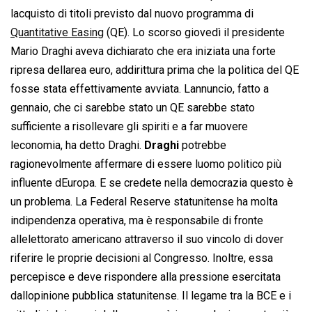
lacquisto di titoli previsto dal nuovo programma di
Quantitative Easing
(QE). Lo scorso giovedì il presidente
Mario Draghi aveva dichiarato che era iniziata una forte
ripresa dellarea euro, addirittura prima che la politica del QE
fosse stata effettivamente avviata. Lannuncio, fatto a
gennaio, che ci sarebbe stato un QE sarebbe stato
sufficiente a risollevare gli spiriti e a far muovere
leconomia, ha detto Draghi.
Draghi
potrebbe
ragionevolmente affermare di essere luomo politico più
influente dEuropa. E se credete nella democrazia questo è
un problema. La Federal Reserve statunitense ha molta
indipendenza operativa, ma è responsabile di fronte
allelettorato americano attraverso il suo vincolo di dover
riferire le proprie decisioni al Congresso. Inoltre, essa
percepisce e deve rispondere alla pressione esercitata
dallopinione pubblica statunitense. Il legame tra la BCE e i