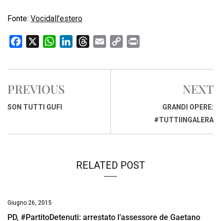
Fonte:
Vocidall’estero
F
X
W
L
T
E
C
P
a
h
i
h
m
o
r
c
a
n
r
a
p
i
e
t
k
e
i
y
n
PREVIOUS
NEXT
b
s
e
a
l
L
t
o
A
d
d
i
SON TUTTI GUFI
GRANDI OPERE:
o
p
I
s
n
#TUTTIINGALERA
k
p
n
k
RELATED POST
Giugno 26, 2015
PD, #PartitoDetenuti: arrestato l’assessore de Gaetano