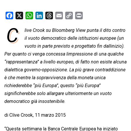
F
X
W
L
T
E
C
P
a
h
i
h
m
o
r
C
live Crook su Bloomberg View punta il dito contro
c
a
n
r
a
p
i
e
il vuoto democratico delle istituzioni europee (un
t
k
e
i
y
n
b
s
e
a
l
L
t
vuoto in parte previsto e progettato fin dallinizio).
o
A
d
d
i
Per quanto ci venga concessa limpressione di una qualche
o
p
I
s
n
“rappresentanza” a livello europeo, di fatto non esiste alcuna
k
p
n
k
dialettica governo-opposizione. La più grave contraddizione
è che mentre la sopravvivenza della moneta unica
richiederebbe “più Europa”, questo “più Europa”
significherebbe solo allargare ulteriormente un vuoto
democratico già insostenibile.
di Clive Crook, 11 marzo 2015
“Questa settimana la Banca Centrale Europea ha iniziato