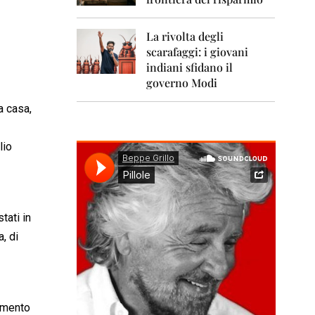
0
1
1
La rivolta degli
scarafaggi: i giovani
2
0
indiani sfidano il
1
governo Modi
2
a casa,
2
0
1
lio
3
2
0
1
tati in
4
, di
2
0
1
5
cimento
2