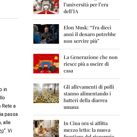
0
l’università per l’era
6
dell’IA
2
0
Elon Musk: “Tra dieci
0
anni il denaro potrebbe
7
non servire più”
2
0
La Generazione che non
0
8
riesce più a uscire di
casa
2
0
0
Gli allevamenti di polli
o in
9
stanno alimentando i
llo
batteri della diarrea
2
a Rete a
umana
0
cia passa
1
0
, alle
In Cina ora si affitta
mezzo letto: la nuova
zo
“. Vi
2
frontiera del risparmio