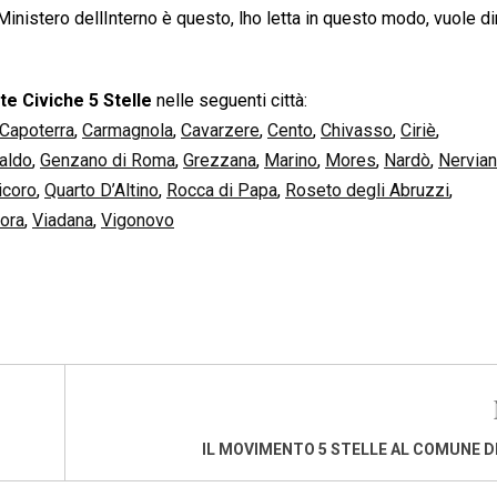
nistero dellInterno è questo, lho letta in questo modo, vuole di
te Civiche 5 Stelle
nelle seguenti città:
Capoterra
,
Carmagnola
,
Cavarzere
,
Cento
,
Chivasso
,
Ciriè
,
aldo
,
Genzano di Roma
,
Grezzana
,
Marino
,
Mores
,
Nardò
,
Nervia
icoro
,
Quarto D’Altino
,
Rocca di Papa
,
Roseto degli Abruzzi
,
ora
,
Viadana
,
Vigonovo
IL MOVIMENTO 5 STELLE AL COMUNE D