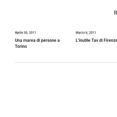
k
p
n
k
R
Aprile 30, 2011
Marzo 6, 2011
Una marea di persone a
L’inutile Tav di Firenz
Torino