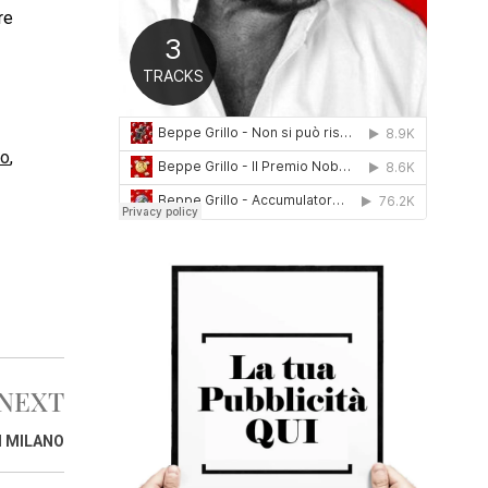
re
0
1
6
no
,
NEXT
I MILANO