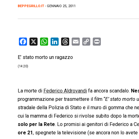
BEPPEGRILLO.IT
- GENNAIO 25, 2011
F
X
W
L
T
E
C
P
a
h
i
h
m
o
r
E’ stato morto un ragazzo
c
a
n
r
a
p
i
e
t
k
e
i
y
n
(14:20)
b
s
e
a
l
L
t
o
A
d
d
i
o
p
I
s
n
La morte di
Federico Aldrovandi
fa ancora scandalo.
Nes
k
p
n
k
programmazione per trasmettere il film “
E’ stato morto 
stradale della Polizia di Stato e il muro di gomma che ne
cui la mamma di Federico si rivolse subito dopo la morte 
solo per la Rete
. Lo promisi ai genitori di Federico a 
ore 21
, spegnete la televisione (se ancora non lo avete