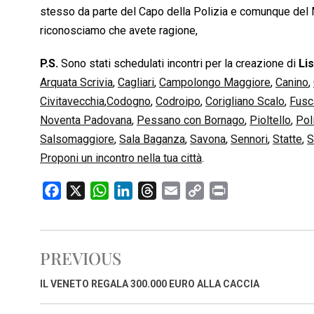
stesso da parte del Capo della Polizia e comunque del Mi
riconosciamo che avete ragione,
P.S.
Sono stati schedulati incontri per la creazione di
Lis
Arquata Scrivia
,
Cagliari
,
Campolongo Maggiore
,
Canino
,
Civitavecchia
,
Codogno
,
Codroipo
,
Corigliano Scalo
,
Fusc
Noventa Padovana
,
Pessano con Bornago
,
Pioltello
,
Pol
Salsomaggiore
,
Sala Baganza
,
Savona
,
Sennori
,
Statte
,
S
Proponi un incontro nella tua città
.
F
X
W
L
T
E
C
P
a
h
i
h
m
o
r
c
a
n
r
a
p
i
e
t
k
e
i
y
n
PREVIOUS
b
s
e
a
l
L
t
o
A
d
d
i
IL VENETO REGALA 300.000 EURO ALLA CACCIA
o
p
I
s
n