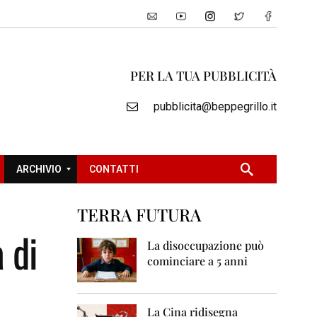
PER LA TUA PUBBLICITÀ
pubblicita@beppegrillo.it
ARCHIVIO
CONTATTI
TERRA FUTURA
2
 di
0
La disoccupazione può
0
cominciare a 5 anni
5
2
0
La Cina ridisegna