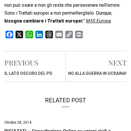
non può osare e non gli resta che perseverare nell’errore.
Sono i Trattati europei a non permetterglielo. Dunque,
bisogna cambiare i Trattati europei
.”
M5S Europa
F
X
W
L
T
E
C
P
a
h
i
h
m
o
r
c
a
n
r
a
p
i
e
t
k
e
i
y
n
PREVIOUS
NEXT
b
s
e
a
l
L
t
o
A
d
d
i
IL LATO OSCURO DEL PD
NO ALLA GUERRA IN UCRAINA!
o
p
I
s
n
k
p
n
k
RELATED POST
Ottobre 28, 2014