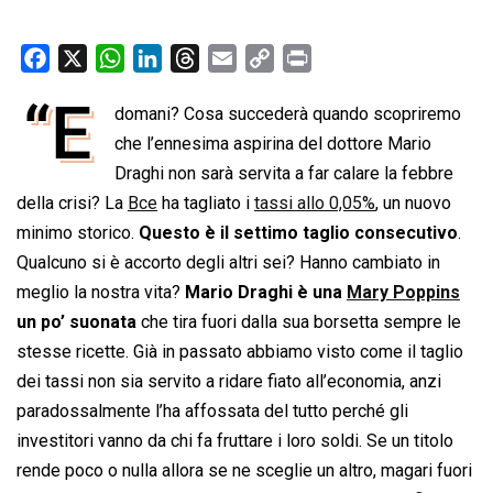
F
X
W
L
T
E
C
P
a
h
i
h
m
o
r
“E
domani? Cosa succederà quando scopriremo
c
a
n
r
a
p
i
e
che l’ennesima aspirina del dottore Mario
t
k
e
i
y
n
b
s
e
a
l
L
t
Draghi non sarà servita a far calare la febbre
o
A
d
d
i
della crisi? La
Bce
ha tagliato i
tassi allo 0,05%
, un nuovo
o
p
I
s
n
minimo storico.
Questo è il settimo taglio consecutivo
.
k
p
n
k
Qualcuno si è accorto degli altri sei? Hanno cambiato in
meglio la nostra vita?
Mario Draghi è una
Mary Poppins
un po’ suonata
che tira fuori dalla sua borsetta sempre le
stesse ricette. Già in passato abbiamo visto come il taglio
dei tassi non sia servito a ridare fiato all’economia, anzi
paradossalmente l’ha affossata del tutto perché gli
investitori vanno da chi fa fruttare i loro soldi. Se un titolo
rende poco o nulla allora se ne sceglie un altro, magari fuori