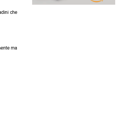
adini che
amente ma