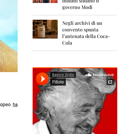
indiani sfidano il
0
1
governo Modi
1
Negli archivi di un
2
0
convento spunta
1
l’antenata della Coca-
2
Cola
2
0
1
3
2
0
1
4
uropeo
ha
2
0
1
5
2