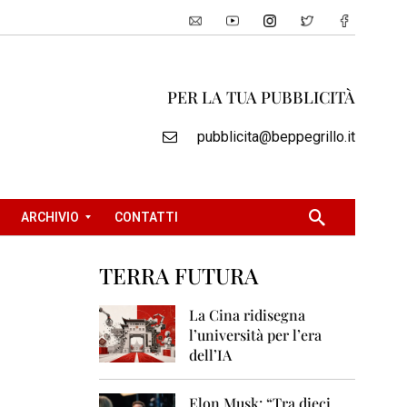
PER LA TUA PUBBLICITÀ
pubblicita@beppegrillo.it
ARCHIVIO
CONTATTI
TERRA FUTURA
2
0
La Cina ridisegna
0
l’università per l’era
5
dell’IA
2
0
Elon Musk: “Tra dieci