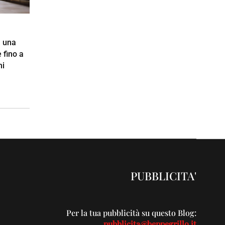
 una
 fino a
hi
PUBBLICITA'
Per la tua pubblicità su questo Blog:
pubblicita@beppegrillo.it