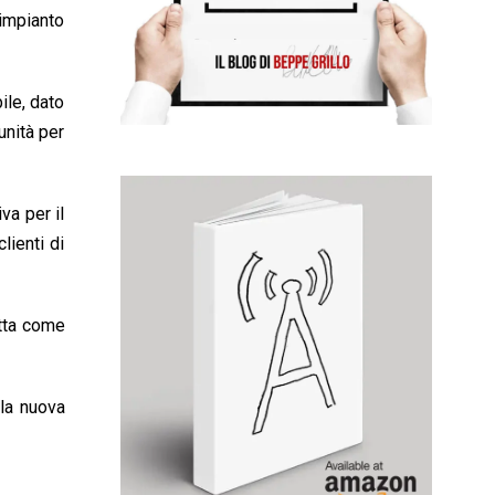
’impianto
ile, dato
unità per
va per il
lienti di
otta come
lla nuova