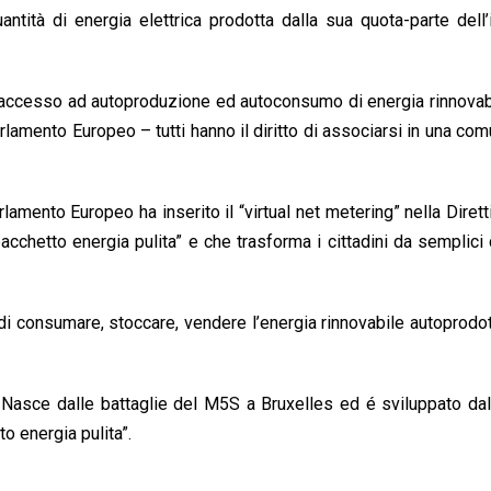
uantità di energia elettrica prodotta dalla sua quota-parte dell
 l’accesso ad autoproduzione ed autoconsumo di energia rinnovab
mento Europeo – tutti hanno il diritto di associarsi in una com
ento Europeo ha inserito il “virtual net metering” nella Diretti
cchetto energia pulita” e che trasforma i cittadini da semplici c
uello di consumare, stoccare, vendere l’energia rinnovabile autoprod
. Nasce dalle battaglie del M5S a Bruxelles ed é sviluppato da
to energia pulita”.