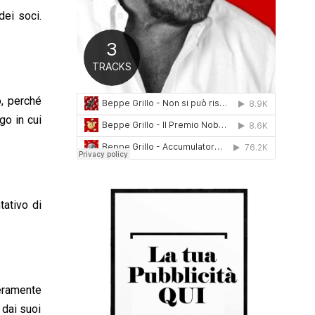
0
dei soci.
1
6
o, perché
go in cui
tativo di
teramente
 dai suoi