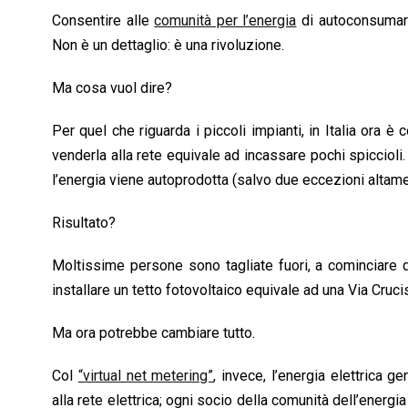
o
p
I
s
n
Consentire alle
comunità per l’energia
di autoconsumare
k
p
n
k
Non è un dettaglio: è una rivoluzione.
Ma cosa vuol dire?
Per quel che riguarda i piccoli impianti, in Italia ora 
venderla alla rete equivale ad incassare pochi spiccioli
l’energia viene autoprodotta (salvo due eccezioni altame
Risultato?
Moltissime persone sono tagliate fuori, a cominciare da
installare un tetto fotovoltaico equivale ad una Via Cruci
Ma ora potrebbe cambiare tutto.
Col
“virtual net metering”
, invece, l’energia elettrica 
alla rete elettrica; ogni socio della comunità dell’energ