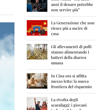
0
anni il denaro potrebbe
6
non servire più”
2
0
La Generazione che non
0
7
riesce più a uscire di
casa
2
0
0
Gli allevamenti di polli
8
stanno alimentando i
batteri della diarrea
2
umana
0
0
9
In Cina ora si affitta
mezzo letto: la nuova
2
frontiera del risparmio
0
1
0
La rivolta degli
scarafaggi: i giovani
2