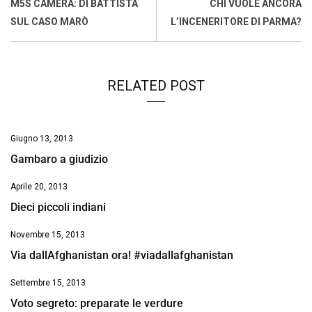
o
A
d
d
i
M5S CAMERA: DI BATTISTA
CHI VUOLE ANCORA
o
p
I
s
n
SUL CASO MARÒ
L’INCENERITORE DI PARMA?
k
p
n
k
RELATED POST
Giugno 13, 2013
Gambaro a giudizio
Aprile 20, 2013
Dieci piccoli indiani
Novembre 15, 2013
Via dallAfghanistan ora! #viadallafghanistan
Settembre 15, 2013
Voto segreto: preparate le verdure