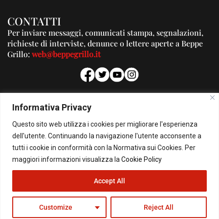
CONTATTI
Per inviare messaggi, comunicati stampa, segnalazioni,
richieste di interviste, denunce o lettere aperte a Beppe
Grillo:
web@beppegrillo.it
PUBBLICITA'
Informativa Privacy
Per la tua pubblicità su questo Blog:
Questo sito web utilizza i cookies per migliorare l'esperienza
pubblicita@beppegrillo.it
dell'utente. Continuando la navigazione l'utente acconsente a
tutti i cookie in conformità con la Normativa sui Cookies. Per
HOMEPAGE
COOKIE POLICY
PRIVACY POLICY
CONTATTI
maggiori informazioni visualizza la
Cookie Policy
Accept All
© Copyright 2026 - Il Blog di Beppe Grillo. All Rights Reserved - Powered by
happygrafic.com
Customize
Reject All