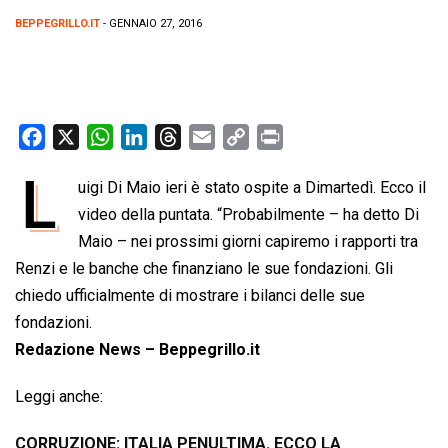
BEPPEGRILLO.IT
- GENNAIO 27, 2016
F
X
W
L
T
E
C
P
a
h
i
h
m
o
r
L
uigi Di Maio ieri è stato ospite a Dimartedì. Ecco il
c
a
n
r
a
p
i
e
video della puntata. “Probabilmente – ha detto Di
t
k
e
i
y
n
b
s
e
a
l
L
t
Maio – nei prossimi giorni capiremo i rapporti tra
o
A
d
d
i
Renzi e le banche che finanziano le sue fondazioni. Gli
o
p
I
s
n
chiedo ufficialmente di mostrare i bilanci delle sue
k
p
n
k
fondazioni.
Redazione News – Beppegrillo.it
Leggi anche:
CORRUZIONE: ITALIA PENULTIMA. ECCO LA