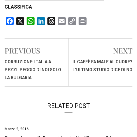
CLASSIFICA
F
X
W
L
T
E
C
P
a
h
i
h
m
o
r
c
a
n
r
a
p
i
e
t
k
e
i
y
n
PREVIOUS
NEXT
b
s
e
a
l
L
t
o
A
d
d
i
CORRUZIONE: ITALIA A
IL CAFFÈ FA MALE AL CUORE?
o
p
I
s
n
PEZZI. PEGGIO DI NOI SOLO
L’ULTIMO STUDIO DICE DI NO
k
p
n
k
LA BULGARIA
RELATED POST
Marzo 2, 2016