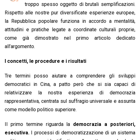
b
s
e
a
l
L
t
troppo spesso oggetto di brutali semplificazioni.
o
A
d
d
i
Rispetto alle nostre pur diversificate esperienze europee,
o
p
I
s
n
la Repubblica popolare funziona in accordo a mentalità,
k
p
n
k
attitudini e pratiche legate a coordinate culturali proprie,
come già dimostrato nel primo articolo dedicato
all’argomento.
I concetti, le procedure e i risultati
Tre termini posso aiutare a comprendere gli sviluppi
democratici in Cina, a patto però che si sia capaci di
relativizzare la nostra esperienza di democrazia
rappresentativa, centrata sul suffragio universale e assunta
come modello politico superiore.
Il primo termine riguarda la
democrazia a posteriori,
esecutiva.
I processi di democratizzazione di un sistema