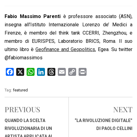
Fabio Massimo Parenti
è professore associato (ASN),
insegna all’Istituto Internazionale Lorenzo de’ Medici a
Firenze, è membro del think tank CCERRI, Zhengzhou, e
membro di EURISPES, Laboratorio BRICS, Roma. Il suo
ultimo libro è
Geofinance and Geopolitics
, Egea. Su twitter
@fabiomassimos
F
X
W
L
T
E
C
P
a
h
i
h
m
o
r
c
a
n
r
a
p
i
Tag:
featured
e
t
k
e
i
y
n
b
s
e
a
l
L
t
PREVIOUS
NEXT
o
A
d
d
i
o
p
I
s
n
QUANDO LA SCELTA
“LA RIVOLUZIONE DIGITALE”
k
p
n
k
RIVOLUZIONARIA DI UN
DI PAOLO CELLINI
ARTISTA APPLICATA AL