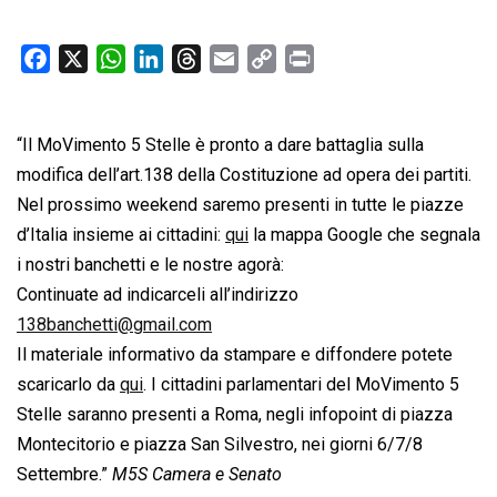
F
X
W
L
T
E
C
P
a
h
i
h
m
o
r
c
a
n
r
a
p
i
“Il MoVimento 5 Stelle è pronto a dare battaglia sulla
e
t
k
e
i
y
n
b
s
e
a
l
L
t
modifica dell’art.138 della Costituzione ad opera dei partiti.
o
A
d
d
i
Nel prossimo weekend saremo presenti in tutte le piazze
o
p
I
s
n
d’Italia insieme ai cittadini:
qui
la mappa Google che segnala
k
p
n
k
i nostri banchetti e le nostre agorà:
Continuate ad indicarceli all’indirizzo
138banchetti@gmail.com
Il materiale informativo da stampare e diffondere potete
scaricarlo da
qui
. I cittadini parlamentari del MoVimento 5
Stelle saranno presenti a Roma, negli infopoint di piazza
Montecitorio e piazza San Silvestro, nei giorni 6/7/8
Settembre.”
M5S Camera e Senato