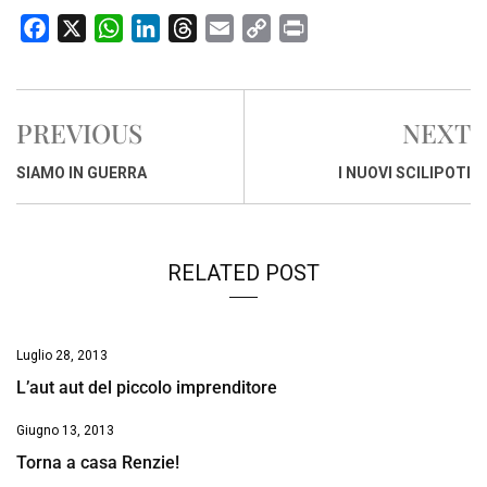
F
X
W
L
T
E
C
P
a
h
i
h
m
o
r
c
a
n
r
a
p
i
e
t
k
e
i
y
n
PREVIOUS
NEXT
b
s
e
a
l
L
t
o
A
d
d
i
SIAMO IN GUERRA
I NUOVI SCILIPOTI
o
p
I
s
n
k
p
n
k
RELATED POST
Luglio 28, 2013
L’aut aut del piccolo imprenditore
Giugno 13, 2013
Torna a casa Renzie!