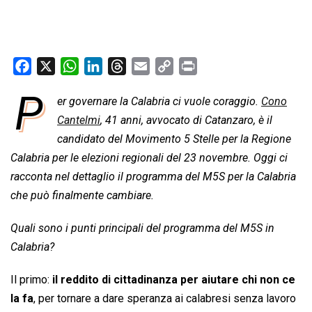
F
X
W
L
T
E
C
P
a
h
i
h
m
o
r
P
er governare la Calabria ci vuole coraggio.
Cono
c
a
n
r
a
p
i
e
Cantelmi
t
, 41 anni, avvocato di Catanzaro, è il
k
e
i
y
n
b
s
e
a
l
L
t
candidato del Movimento 5 Stelle per la Regione
o
A
d
d
i
Calabria per le elezioni regionali del 23 novembre. Oggi ci
o
p
I
s
n
racconta nel dettaglio il programma del M5S per la Calabria
k
p
n
k
che può finalmente cambiare.
Quali sono i punti principali del programma del M5S in
Calabria?
Il primo:
il reddito di cittadinanza per aiutare chi non ce
la fa
, per tornare a dare speranza ai calabresi senza lavoro