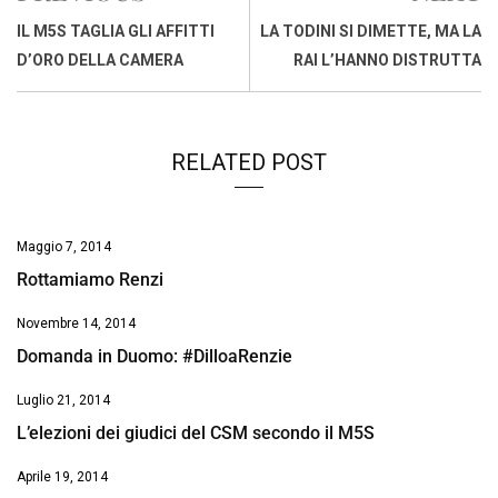
o
A
d
d
i
IL M5S TAGLIA GLI AFFITTI
LA TODINI SI DIMETTE, MA LA
o
p
I
s
n
D’ORO DELLA CAMERA
RAI L’HANNO DISTRUTTA
k
p
n
k
RELATED POST
Maggio 7, 2014
Rottamiamo Renzi
Novembre 14, 2014
Domanda in Duomo: #DilloaRenzie
Luglio 21, 2014
L’elezioni dei giudici del CSM secondo il M5S
Aprile 19, 2014