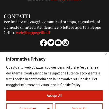
CONTATTI
Per inviare messaggi, comunicati stampa, segnalazioni,
richieste di interviste, denunce o lettere aperte a Beppe
Grillo:
web@beppegrillo.it
PUBBLICITA'
Informativa Privacy
Per la tua pubblicità su questo Blog:
Questo sito web utilizza i cookies per migliorare l'esperienza
pubblicita@beppegrillo.it
dell'utente. Continuando la navigazione l'utente acconsente a
tutti i cookie in conformità con la Normativa sui Cookies. Per
HOMEPAGE
COOKIE POLICY
PRIVACY POLICY
CONTATTI
maggiori informazioni visualizza la
Cookie Policy
Accept All
© Copyright 2026 - Il Blog di Beppe Grillo. All Rights Reserved - Powered by
happygrafic.com
Customize
Reject All