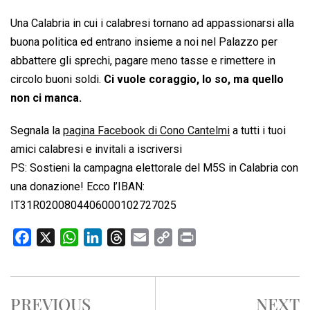
Una Calabria in cui i calabresi tornano ad appassionarsi alla
buona politica ed entrano insieme a noi nel Palazzo per
abbattere gli sprechi, pagare meno tasse e rimettere in
circolo buoni soldi.
Ci vuole coraggio, lo so, ma quello
non ci manca.
Segnala la
pagina Facebook di Cono Cantelmi
a tutti i tuoi
amici calabresi e invitali a iscriversi
PS: Sostieni la campagna elettorale del M5S in Calabria con
una donazione! Ecco l’IBAN:
IT31R0200804406000102727025
F
X
W
L
T
E
C
P
a
h
i
h
m
o
r
c
a
n
r
a
p
i
e
t
k
e
i
y
n
PREVIOUS
NEXT
b
s
e
a
l
L
t