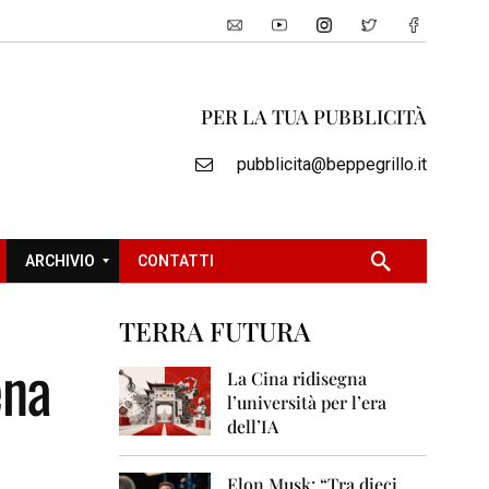
PER LA TUA PUBBLICITÀ
pubblicita@beppegrillo.it
ARCHIVIO
CONTATTI
TERRA FUTURA
2
ena
0
La Cina ridisegna
0
l’università per l’era
5
dell’IA
2
0
Elon Musk: “Tra dieci