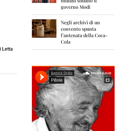
indiani sfidano il
0
1
governo Modi
1
Negli archivi di un
2
0
convento spunta
1
l’antenata della Coca-
2
Cola
i Letta
2
0
1
3
2
0
1
4
2
0
1
5
2