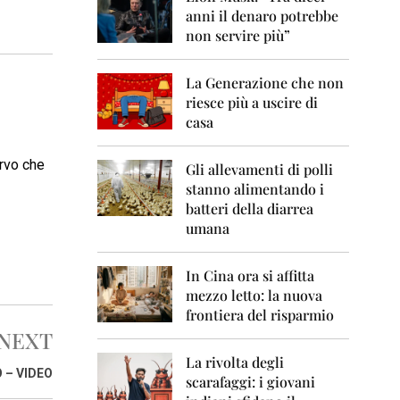
0
anni il denaro potrebbe
6
non servire più”
2
0
La Generazione che non
0
7
riesce più a uscire di
casa
2
0
ervo che
0
Gli allevamenti di polli
8
stanno alimentando i
batteri della diarrea
2
umana
0
0
9
In Cina ora si affitta
mezzo letto: la nuova
2
frontiera del risparmio
0
1
NEXT
0
La rivolta degli
 – VIDEO
scarafaggi: i giovani
2