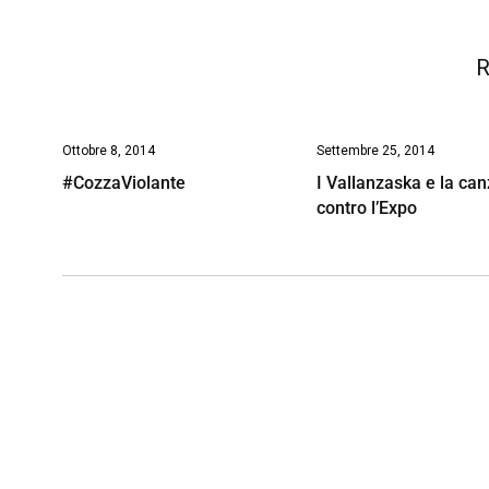
k
p
n
k
R
Ottobre 8, 2014
Settembre 25, 2014
#CozzaViolante
I Vallanzaska e la ca
contro l’Expo