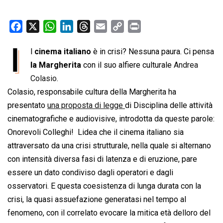
F
X
W
L
T
E
C
P
a
h
i
h
m
o
r
I
l
cinema italiano
è in crisi? Nessuna paura. Ci pensa
c
a
n
r
a
p
i
e
la Margherita
t
k
con il suo alfiere culturale
e
i
y
n
Andrea
b
s
e
a
l
L
t
Colasio
.
o
A
d
d
i
Colasio, responsabile cultura della Margherita ha
o
p
I
s
n
presentato
una proposta di legge
di Disciplina delle attività
k
p
n
k
cinematografiche e audiovisive, introdotta da queste parole:
Onorevoli Colleghi!  Lidea che il cinema italiano sia
attraversato da una crisi strutturale, nella quale si alternano
con intensità diversa fasi di latenza e di eruzione, pare
essere un dato condiviso dagli operatori e dagli
osservatori. E questa coesistenza di lunga durata con la
crisi, la quasi assuefazione generatasi nel tempo al
fenomeno, con il correlato evocare la mitica età delloro del