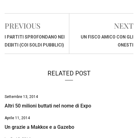
a
h
i
h
m
o
r
c
a
n
r
a
p
i
e
t
k
e
i
y
n
PREVIOUS
NEXT
b
s
e
a
l
L
t
o
A
d
d
i
I PARTITI SPROFONDANO NEI
UN FISCO AMICO CON GLI
o
p
I
s
n
DEBITI (COI SOLDI PUBBLICI)
ONESTI
k
p
n
k
RELATED POST
Settembre 13, 2014
Altri 50 milioni buttati nel nome di Expo
Aprile 11, 2014
Un grazie a Makkox e a Gazebo