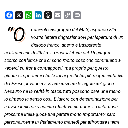
F
X
W
L
T
E
C
P
a
h
i
h
m
o
r
“O
norevoli capigruppo del M5S, rispondo alla
c
a
n
r
a
p
i
e
vostra lettera ringraziandovi per lapertura di un
t
k
e
i
y
n
b
s
e
a
l
L
t
dialogo franco, aperto e trasparente
o
A
d
d
i
nell’interesse dellItalia. La vostra lettera del 16 giugno
o
p
I
s
n
scorso conferma che ci sono molto cose che continuano a
k
p
n
k
vederci su fronti contrapposti, ma proprio per questo
giudico importante che le forze politiche più rappresentative
del Paese provino a scrivere insieme le regole del gioco.
Nessuno ha la verità in tasca, tutti possono dare una mano 
io almeno la penso così. E lavoro con determinazione per
arrivare insieme a questo obiettivo comune. La settimana
prossima lItalia gioca una partita molto importante: sarò
personalmente in Parlamento martedì per affrontare i temi