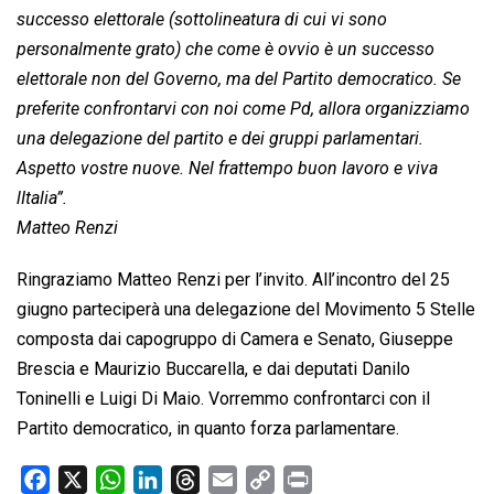
successo elettorale (sottolineatura di cui vi sono
personalmente grato) che come è ovvio è un successo
elettorale non del Governo, ma del Partito democratico. Se
preferite confrontarvi con noi come Pd, allora organizziamo
una delegazione del partito e dei gruppi parlamentari.
Aspetto vostre nuove. Nel frattempo buon lavoro e viva
lItalia”.
Matteo Renzi
Ringraziamo Matteo Renzi per l’invito. All’incontro del 25
giugno parteciperà una delegazione del Movimento 5 Stelle
composta dai capogruppo di Camera e Senato, Giuseppe
Brescia e Maurizio Buccarella, e dai deputati Danilo
Toninelli e Luigi Di Maio. Vorremmo confrontarci con il
Partito democratico, in quanto forza parlamentare.
F
X
W
L
T
E
C
P