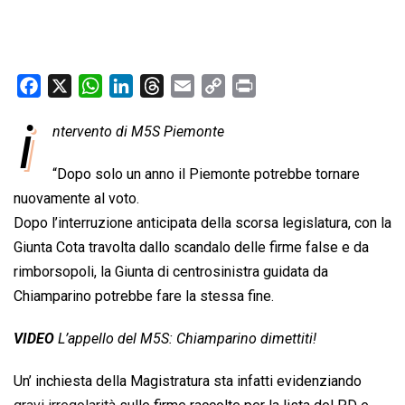
F
X
W
L
T
E
C
P
a
h
i
h
m
o
r
i
ntervento di M5S Piemonte
c
a
n
r
a
p
i
e
t
k
e
i
y
n
“Dopo solo un anno il Piemonte potrebbe tornare
b
s
e
a
l
L
t
nuovamente al voto.
o
A
d
d
i
Dopo l’interruzione anticipata della scorsa legislatura, con la
o
p
I
s
n
Giunta Cota travolta dallo scandalo delle firme false e da
k
p
n
k
rimborsopoli, la Giunta di centrosinistra guidata da
Chiamparino potrebbe fare la stessa fine.
VIDEO
L’appello del M5S: Chiamparino dimettiti!
Un’ inchiesta della Magistratura sta infatti evidenziando