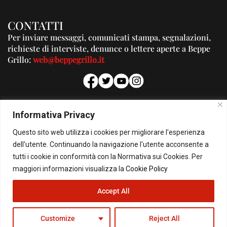
CONTATTI
Per inviare messaggi, comunicati stampa, segnalazioni,
richieste di interviste, denunce o lettere aperte a Beppe
Grillo:
web@beppegrillo.it
PUBBLICITA'
Informativa Privacy
Per la tua pubblicità su questo Blog:
Questo sito web utilizza i cookies per migliorare l'esperienza
pubblicita@beppegrillo.it
dell'utente. Continuando la navigazione l'utente acconsente a
tutti i cookie in conformità con la Normativa sui Cookies. Per
HOMEPAGE
COOKIE POLICY
PRIVACY POLICY
CONTATTI
maggiori informazioni visualizza la
Cookie Policy
Accept All
© Copyright 2026 - Il Blog di Beppe Grillo. All Rights Reserved - Powered by
happygrafic.com
Customize
Reject All