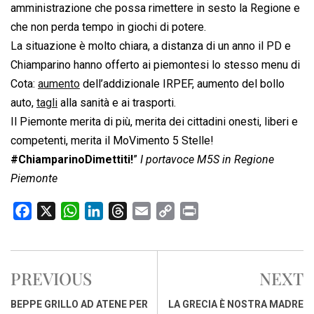
amministrazione che possa rimettere in sesto la Regione e
che non perda tempo in giochi di potere.
La situazione è molto chiara, a distanza di un anno il PD e
Chiamparino hanno offerto ai piemontesi lo stesso menu di
Cota:
aumento
dell’addizionale IRPEF, aumento del bollo
auto,
tagli
alla sanità e ai trasporti.
Il Piemonte merita di più, merita dei cittadini onesti, liberi e
competenti, merita il MoVimento 5 Stelle!
#ChiamparinoDimettiti!
”
I portavoce M5S in Regione
Piemonte
F
X
W
L
T
E
C
P
a
h
i
h
m
o
r
c
a
n
r
a
p
i
e
t
k
e
i
y
n
PREVIOUS
NEXT
b
s
e
a
l
L
t
o
A
d
d
i
BEPPE GRILLO AD ATENE PER
LA GRECIA È NOSTRA MADRE