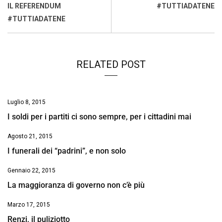
o
p
I
s
n
IL REFERENDUM
#TUTTIADATENE
k
p
n
k
#TUTTIADATENE
RELATED POST
Luglio 8, 2015
I soldi per i partiti ci sono sempre, per i cittadini mai
Agosto 21, 2015
I funerali dei “padrini”, e non solo
Gennaio 22, 2015
La maggioranza di governo non c’è più
Marzo 17, 2015
Renzi, il puliziotto