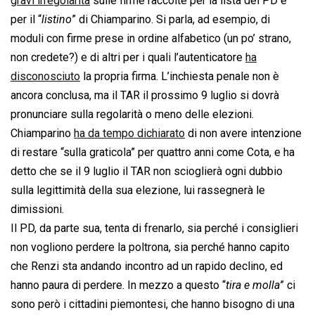
gravi irregolarità
sulle firme raccolte per la lista del PD e
per il “
listino
” di Chiamparino. Si parla, ad esempio, di
moduli con firme prese in ordine alfabetico (un po’ strano,
non credete?) e di altri per i quali l’autenticatore
ha
disconosciuto
la propria firma. L’inchiesta penale non è
ancora conclusa, ma il TAR il prossimo 9 luglio si dovrà
pronunciare sulla regolarità o meno delle elezioni.
Chiamparino
ha da tempo dichiarato
di non avere intenzione
di restare “sulla graticola” per quattro anni come Cota, e ha
detto che se il 9 luglio il TAR non scioglierà ogni dubbio
sulla legittimità della sua elezione, lui rassegnerà le
dimissioni.
Il PD, da parte sua, tenta di frenarlo, sia perché i consiglieri
non vogliono perdere la poltrona, sia perché hanno capito
che Renzi sta andando incontro ad un rapido declino, ed
hanno paura di perdere. In mezzo a questo “
tira e molla
” ci
sono però i cittadini piemontesi, che hanno bisogno di una