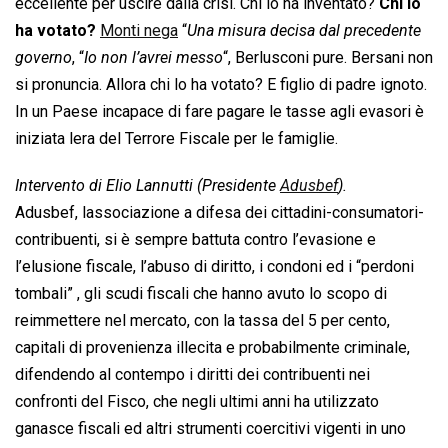
eccellente per uscire dalla crisi. Chi lo ha inventato?
Chi lo
ha votato?
Monti nega
“
Una misura decisa dal precedente
governo
, “
Io non l’avrei messo
“, Berlusconi pure. Bersani non
si pronuncia. Allora chi lo ha votato? E figlio di padre ignoto.
In un Paese incapace di fare pagare le tasse agli evasori è
iniziata lera del Terrore Fiscale per le famiglie.
Intervento di Elio Lannutti (Presidente
Adusbef
).
Adusbef, lassociazione a difesa dei cittadini-consumatori-
contribuenti, si è sempre battuta contro l’evasione e
l’elusione fiscale, l’abuso di diritto, i condoni ed i “perdoni
tombali” , gli scudi fiscali che hanno avuto lo scopo di
reimmettere nel mercato, con la tassa del 5 per cento,
capitali di provenienza illecita e probabilmente criminale,
difendendo al contempo i diritti dei contribuenti nei
confronti del Fisco, che negli ultimi anni ha utilizzato
ganasce fiscali ed altri strumenti coercitivi vigenti in uno