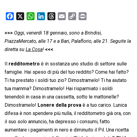
F
X
W
L
T
E
C
P
a
h
i
h
m
o
r
c
a
n
r
a
p
i
>>>
Oggi, venerdì 18 gennaio, sono a Brindisi,
e
t
k
e
i
y
n
PiazzaMercato, alle 17 e a Bari, Palaflorio, alle 21. Seguite la
b
s
e
a
l
L
t
diretta su
La Cosa
!
<<<
o
A
d
d
i
Il
redditometro
o
p
è in sostanza uno studio di settore sulle
I
s
n
k
p
n
k
famiglie. Hai speso di più del tuo reddito? Come hai fatto?
Ti ha prestato i soldi tuo zio? Dimostramelo! Ti ha aiutato
tua mamma? Dimostramelo! Hai risparmiato i soldi
tenendoli in casa in una cassetta, sotto le mattonelle?
Dimostramelo!
Lonere della prova
è a tuo carico. Lunica
difesa è non spendere più nulla, il redditometro già ora, con
il suo solo annuncio, ha depresso i consumi, fatto
aumentare i pagamenti in nero e diminuito il Pil. Una ricetta