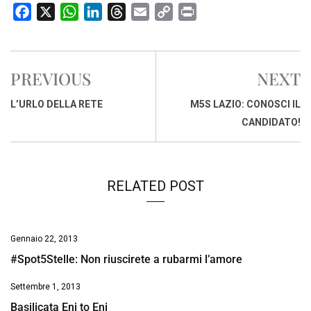
F
X
W
L
T
E
C
P
a
h
i
h
m
o
r
c
a
n
r
a
p
i
e
t
k
e
i
y
n
PREVIOUS
NEXT
b
s
e
a
l
L
t
o
A
d
d
i
L’URLO DELLA RETE
M5S LAZIO: CONOSCI IL
o
p
I
s
n
CANDIDATO!
k
p
n
k
RELATED POST
Gennaio 22, 2013
#Spot5Stelle: Non riuscirete a rubarmi l’amore
Settembre 1, 2013
Basilicata Eni to Eni