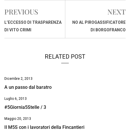
e
t
k
e
i
y
n
PREVIOUS
NEXT
b
s
e
a
l
L
t
o
A
d
d
i
L’ECCESSO DI TRASPARENZA
NO AL PIROGASSIFICATORE
o
p
I
s
n
DI VITO CRIMI
DI BORGOFRANCO
k
p
n
k
RELATED POST
Dicembre 2, 2013
A un passo dal baratro
Luglio 6, 2013
#5Giornia5Stelle / 3
Maggio 20, 2013
Il M5S con i lavoratori della Fincantieri