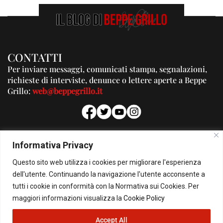
CONTATTI
Per inviare messaggi, comunicati stampa, segnalazioni,
richieste di interviste, denunce o lettere aperte a Beppe
Grillo:
web@beppegrillo.it
PUBBLICITA'
Informativa Privacy
Per la tua pubblicità su questo Blog:
Questo sito web utilizza i cookies per migliorare l'esperienza
pubblicita@beppegrillo.it
dell'utente. Continuando la navigazione l'utente acconsente a
tutti i cookie in conformità con la Normativa sui Cookies. Per
HOMEPAGE
COOKIE POLICY
PRIVACY POLICY
CONTATTI
maggiori informazioni visualizza la
Cookie Policy
Accept All
© Copyright 2026 - Il Blog di Beppe Grillo. All Rights Reserved - Powered by