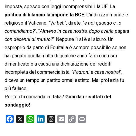
imposta, spesso con leggi incomprensibili, la UE.
La
politica di bilancio la impone la BCE
. L’indirizzo morale e
religioso il Vaticano. “
Va beh
“, direte, “
e noi quando c…o
comandiamo?
“. “
Almeno in casa nostra, dopo averla pagata
con decenni di mutuo?
” Neppure lì si è al sicuro. Un
esproprio da parte di Equitalia è sempre possibile se non
hai pagato quella multa di qualche anno fa di cui ti sei
dimenticato o a causa una dichiarazione dei redditi
incompleta del commercialista. “
Padroni a casa nostra!
“,
diceva un tempo un partito ormai estinto. Mai profezia fu
più fallace.
Per te chi comanda in Italia?
Guarda i
risultati
del
sondaggio!
F
X
W
L
T
E
C
P
a
h
i
h
m
o
r
c
a
n
r
a
p
i