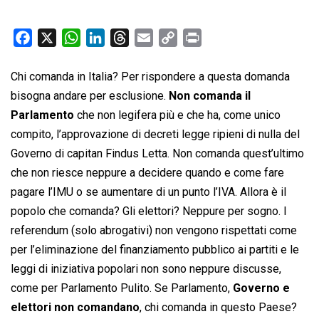
F
X
W
L
T
E
C
P
a
h
i
h
m
o
r
c
a
n
r
a
p
i
Chi comanda in Italia? Per rispondere a questa domanda
e
t
k
e
i
y
n
bisogna andare per esclusione.
Non comanda il
b
s
e
a
l
L
t
Parlamento
che non legifera più e che ha, come unico
o
A
d
d
i
compito, l’approvazione di decreti legge ripieni di nulla del
o
p
I
s
n
Governo di capitan Findus Letta. Non comanda quest’ultimo
k
p
n
k
che non riesce neppure a decidere quando e come fare
pagare l’IMU o se aumentare di un punto l’IVA. Allora è il
popolo che comanda? Gli elettori? Neppure per sogno. I
referendum (solo abrogativi) non vengono rispettati come
per l’eliminazione del finanziamento pubblico ai partiti e le
leggi di iniziativa popolari non sono neppure discusse,
come per Parlamento Pulito. Se Parlamento,
Governo e
elettori non comandano
, chi comanda in questo Paese?