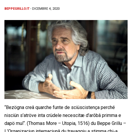
BEPPEGRILLO.IT
- DICEMBRE 4, 2020
“Bezögna creâ quarche funte de sciüscistença perché
nisciün s’atröve inta crüdele necescitæ d’arôbâ primma e
dapö muî“. (Thomas More – Utopia, 1516) du Beppe Grillu –
L’Organizaçiun internaçiunâ du travaggiu a stimma chi-a