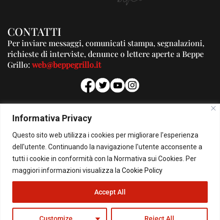
CONTATTI
Per inviare messaggi, comunicati stampa, segnalazioni,
richieste di interviste, denunce o lettere aperte a Beppe
Grillo:
web@beppegrillo.it
PUBBLICITA'
Informativa Privacy
Per la tua pubblicità su questo Blog:
Questo sito web utilizza i cookies per migliorare l'esperienza
pubblicita@beppegrillo.it
dell'utente. Continuando la navigazione l'utente acconsente a
tutti i cookie in conformità con la Normativa sui Cookies. Per
HOMEPAGE
COOKIE POLICY
PRIVACY POLICY
CONTATTI
maggiori informazioni visualizza la
Cookie Policy
Accept All
© Copyright 2026 - Il Blog di Beppe Grillo. All Rights Reserved - Powered by
happygrafic.com
Customize
Reject All