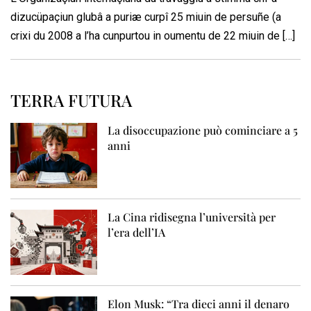
dizucüpaçiun glubâ a puriæ curpî 25 miuin de persuñe (a
crixi du 2008 a l’ha cunpurtou in oumentu de 22 miuin de […]
TERRA FUTURA
La disoccupazione può cominciare a 5
anni
La Cina ridisegna l’università per
l’era dell’IA
Elon Musk: “Tra dieci anni il denaro