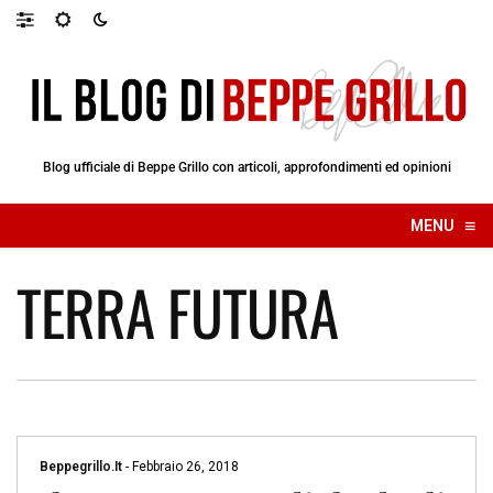
Blog ufficiale di Beppe Grillo con articoli, approfondimenti ed opinioni
≡
MENU
☰
TERRA FUTURA
Beppegrillo.it
-
Febbraio 26, 2018