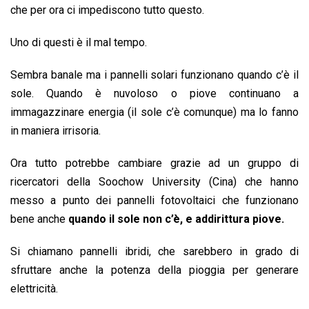
o
A
d
d
i
che per ora ci impediscono tutto questo.
o
p
I
s
n
Uno di questi è il mal tempo.
k
p
n
k
Sembra banale ma i pannelli solari funzionano quando c’è il
sole. Quando è nuvoloso o piove continuano a
immagazzinare energia (il sole c’è comunque) ma lo fanno
in maniera irrisoria.
Ora tutto potrebbe cambiare grazie ad un gruppo di
ricercatori della Soochow University (Cina) che hanno
messo a punto dei pannelli fotovoltaici che funzionano
bene anche
quando il sole non c’è, e addirittura piove.
Si chiamano pannelli ibridi, che sarebbero in grado di
sfruttare anche la potenza della pioggia per generare
elettricità.