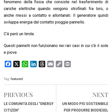
fenomeno della fisica che consiste nel trasferimento di
cariche elettriche quando vengono strofinati fra loro, o
anche messi a contatto e allontanati. Il generatore quindi
sviluppa energia dal contatto pioggia-pannello.
C’è però un limite.
Questi pannelli non funzionano nei rari casi in cui c’è il sole
e piove.
F
X
W
L
T
E
C
P
a
h
i
h
m
o
r
c
a
n
r
a
p
i
Tag:
featured
e
t
k
e
i
y
n
b
s
e
a
l
L
t
PREVIOUS
NEXT
o
A
d
d
i
o
p
I
s
n
LE COMUNITÀ DEGLI “ENERGY
UN MODO PIÙ SOSTENIBILE
k
p
n
k
CITIZEN”
PER PRODURRE BIODIESEL