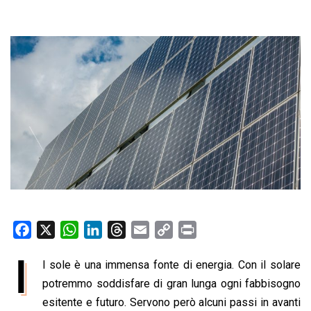
F
X
W
L
T
E
C
P
a
h
i
h
m
o
r
I
l sole è una immensa fonte di energia. Con il solare
c
a
n
r
a
p
i
e
potremmo soddisfare di gran lunga ogni fabbisogno
t
k
e
i
y
n
b
s
e
a
l
L
t
esitente e futuro. Servono però alcuni passi in avanti