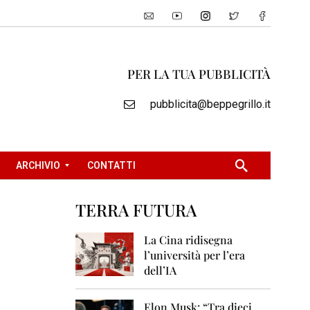
PER LA TUA PUBBLICITÀ
pubblicita@beppegrillo.it
ARCHIVIO
CONTATTI
TERRA FUTURA
2
0
La Cina ridisegna
0
l’università per l’era
5
dell’IA
2
0
Elon Musk: “Tra dieci