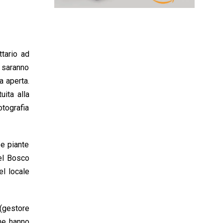
ttario ad
o saranno
a aperta.
uita alla
otografia
 e piante
nel Bosco
el locale
 (gestore
che hanno