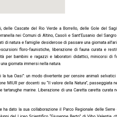
ri, delle Cascate del Rio Verde a Borrello, delle Gole del Sagi
ranella nei Comuni di Altino, Casoli e Sant’Eusanio del Sangr
ati di natura e famiglie desiderose di passare una giornata all’ari
scursioni floro-faunistiche, liberazione di fauna curata e restit
vità per bambini e ragazzi e laboratori didattici, minicorsi di f
r una giornata immersi nella natura.
i la tua Oasi”: un modo divertente per censire animali selvatici
ne MIUR per docenti su “Il valore della Natura”, passeggiata 
 tartarughe marine. Liberazione di una Caretta caretta curata n
le ha dato la sua collaborazione il Parco Regionale delle Serre
 alunni del Liceo Scientifico “Giuseppe Berto” di Vibo Valentia, 