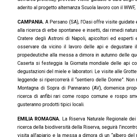
aderito al progetto alternanza Scuola lavoro con il WWF, la
CAMPANIA.
A Persano (SA), l’Oasi offre visite guidate e 
alla ricerca di erbe spontanee e insetti, dai rimedi natura
Cratere degli Astroni di Napoli, apicoltori ed esperti
osservare da vicino il lavoro delle api e degustare il
propedeutiche alla messa a dimora in autunno delle que
Caserta si festeggia la Giornata mondiale delle api con 
degustazioni del miele e laboratori. Le visite alle Grotte 
leggende si ripercorrerà il “sentiero delle Donne”. No
Montagna di Sopra di Pannarano (AV), domenica prop
ricerca di anfibi rari come rospo comune e rospo smera
gusteranno prodotti tipici locali.
EMILIA ROMAGNA.
La Riserva Naturale Regionale dei Gh
ricerca della biodiversità della Riserva, seguirà l’incontr
visita all’apiario e la messa a dimora di un “albero del