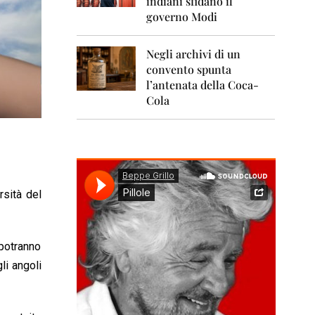
indiani sfidano il
0
1
governo Modi
1
Negli archivi di un
2
0
convento spunta
1
l’antenata della Coca-
2
Cola
2
0
1
3
2
rsità del
0
1
4
 potranno
2
0
gli angoli
1
5
2