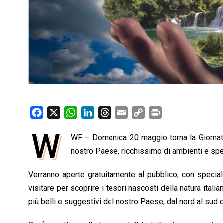
F
X
W
L
T
E
C
P
a
h
i
h
m
o
r
W
WF – Domenica 20 maggio torna la
Giorna
c
a
n
r
a
p
i
e
nostro Paese, ricchissimo di ambienti e spec
t
k
e
i
y
n
b
s
e
a
l
L
t
Verranno aperte gratuitamente al pubblico, con special
o
A
d
d
i
visitare per scoprire i tesori nascosti della natura italian
o
p
I
s
n
più belli e suggestivi del nostro Paese, dal nord al sud d’
k
p
n
k