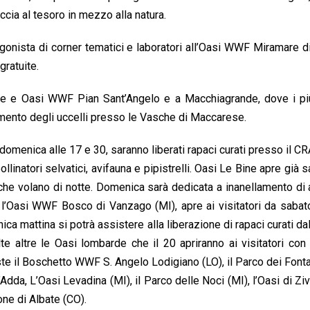
ccia al tesoro in mezzo alla natura.
onista di corner tematici e laboratori all’Oasi WWF Miramare di
gratuite.
le e Oasi WWF Pian Sant’Angelo e a Macchiagrande, dove i più
lamento degli uccelli presso le Vasche di Maccarese.
 domenica alle 17 e 30, saranno liberati rapaci curati presso il
pollinatori selvatici, avifauna e pipistrelli. Oasi Le Bine apre già 
 che volano di notte. Domenica sarà dedicata a inanellamento di 
che l’Oasi WWF Bosco di Vanzago (MI), apre ai visitatori da sabat
ca mattina si potrà assistere alla liberazione di rapaci curati d
 altre le Oasi lombarde che il 20 apriranno ai visitatori con
este il Boschetto WWF S. Angelo Lodigiano (LO), il Parco dei Fontan
Adda, L’Oasi Levadina (MI), il Parco delle Noci (MI), l’Oasi di Ziv
one di Albate (CO).