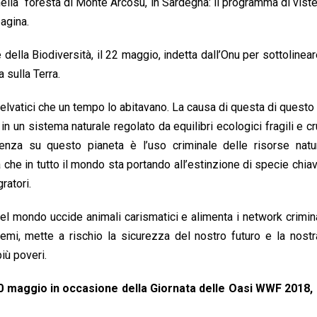
nella foresta di Monte Arcosu, in Sardegna: il programma di viste
agina.
della Biodiversità, il 22 maggio, indetta dall’Onu per sottolinea
 sulla Terra.
selvatici che un tempo lo abitavano. La causa di questa di questo
in un sistema naturale regolato da equilibri ecologici fragili e cru
enza su questo pianeta è l’uso criminale delle risorse natur
 che in tutto il mondo sta portando all’estinzione di specie chiav
ratori.
el mondo uccide animali carismatici e alimenta i network criminal
temi, mette a rischio la sicurezza del nostro futuro e la nostr
iù poveri.
20 maggio in occasione della Giornata delle Oasi WWF 2018,