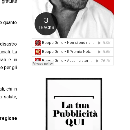
 gratuite
0
1
6
re quanto
 disastro
ciali. La
ali e in
e per gli
i, chi in
a salute,
 regione