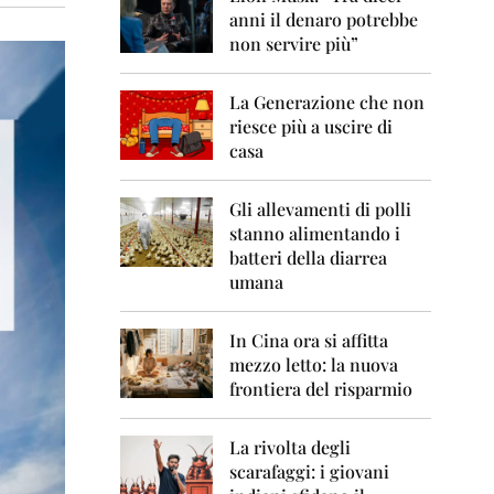
0
anni il denaro potrebbe
6
non servire più”
2
0
La Generazione che non
0
7
riesce più a uscire di
casa
2
0
0
Gli allevamenti di polli
8
stanno alimentando i
batteri della diarrea
2
umana
0
0
9
In Cina ora si affitta
mezzo letto: la nuova
2
frontiera del risparmio
0
1
0
La rivolta degli
scarafaggi: i giovani
2