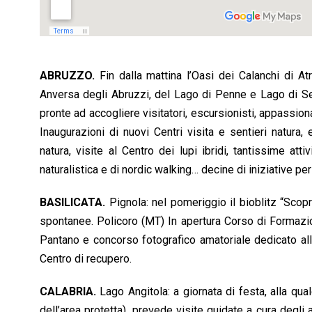
ABRUZZO.
Fin dalla mattina l’Oasi dei Calanchi di At
Anversa degli Abruzzi, del Lago di Penne e Lago di Ser
pronte ad accogliere visitatori, escursionisti, appassion
Inaugurazioni di nuovi Centri visita e sentieri natura, e
natura, visite al Centro dei lupi ibridi, tantissime atti
naturalistica e di nordic walking… decine di iniziative pe
BASILICATA.
Pignola: nel pomeriggio il bioblitz “Scopr
spontanee. Policoro (MT) In apertura Corso di Formazio
Pantano e concorso fotografico amatoriale dedicato alle
Centro di recupero.
CALABRIA.
Lago Angitola: a giornata di festa, alla qua
dell’area protetta), prevede visite guidate a cura degli