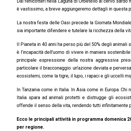
Dai fenicotteri nella Laguna di Orbetello al cervo sardo 
è vastissimo, a breve aggiungeremo dettagli in questa p
La nostra festa delle Oasi precede la Giornata Mondiale 
sia importante difendere e tutelare la ricchezza della vita
Il Pianeta in 40 anni ha perso più del 50% degli animali 
è l’incapacità dell’uomo di vivere in maniera sostenibile 
principale espressione della nostra aggressiva pres
particolare il bracconaggio: un’azione deviata e perversa
ecosistemi, come la tigre, il lupo, i rapaci e gli uccelli mig
In Tanzania come in Italia. In Asia come in Europa. Chi n
Italia spara ad animali protetti e distrugge gli ecosis
offende il senso della vita, rendendo tutti infinitamente p
Ecco le principali attività in programma domenica 
per regione.