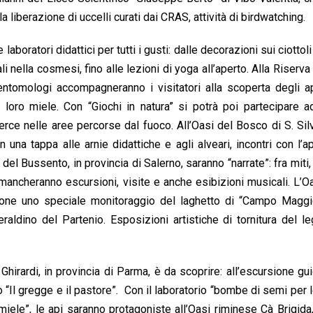
 liberazione di uccelli curati dai CRAS, attività di birdwatching.
laboratori didattici per tutti i gusti: dalle decorazioni sui ciottol
li nella cosmesi, fino alle lezioni di yoga all’aperto. Alla Riserva
 entomologi accompagneranno i visitatori alla scoperta degli ap
 loro miele. Con “Giochi in natura” si potrà poi partecipare ad
rce nelle aree percorse dal fuoco. All’Oasi del Bosco di S. Sil
una tappa alle arnie didattiche e agli alveari, incontri con l’ap
del Bussento, in provincia di Salerno, saranno “narrate”: fra miti, 
n mancheranno escursioni, visite e anche esibizioni musicali. L
one uno speciale monitoraggio del laghetto di “Campo Maggio
ldino del Partenio. Esposizioni artistiche di tornitura del l
irardi, in provincia di Parma, è da scoprire: all’escursione gui
o “Il gregge e il pastore”. Con il laboratorio “bombe di semi per le
 miele”, le api saranno protagoniste all’Oasi riminese Cà Brigida