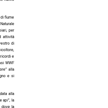
i di fiume
 Naturale
iari, per
 attività
vestro di
icoltore,
ricordi e
’Oasi WWF
re” alla
egno e si
data alla
 api”, la
, dove la