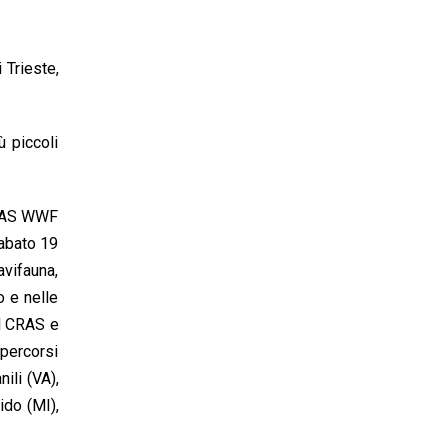
 Trieste,
 piccoli
 CRAS WWF
sabato 19
avifauna,
o e nelle
al CRAS e
 percorsi
ili (VA),
ido (MI),