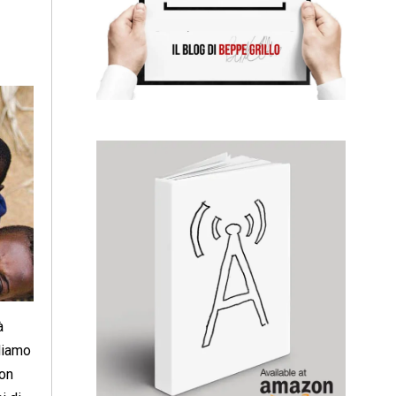
à
adiamo
Non