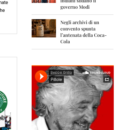
indiani sfidano il
0
inate
1
governo Modi
che
1
Negli archivi di un
2
0
convento spunta
1
l’antenata della Coca-
2
Cola
2
0
1
3
2
0
1
4
2
0
1
5
2