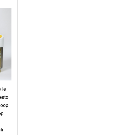
e le
eato
Loop.
op
li