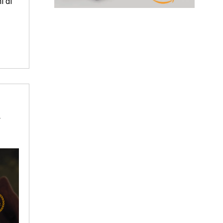
i di
i