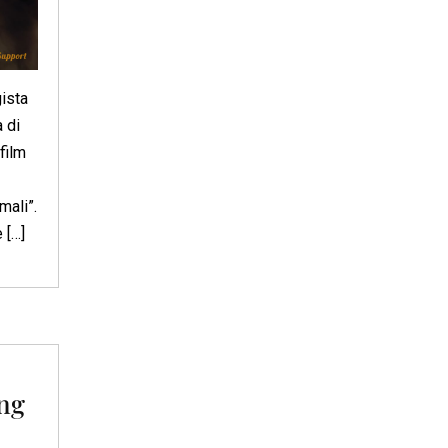
ista
 di
film
mali”.
 […]
ing