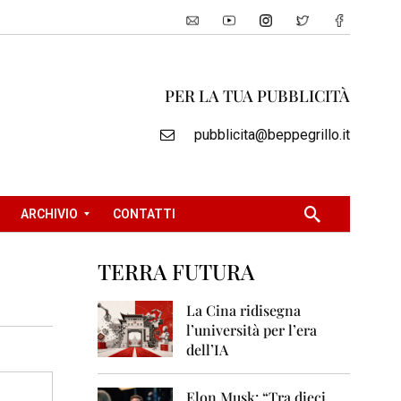
PER LA TUA PUBBLICITÀ
pubblicita@beppegrillo.it
ARCHIVIO
CONTATTI
TERRA FUTURA
2
0
La Cina ridisegna
0
l’università per l’era
5
dell’IA
2
0
Elon Musk: “Tra dieci