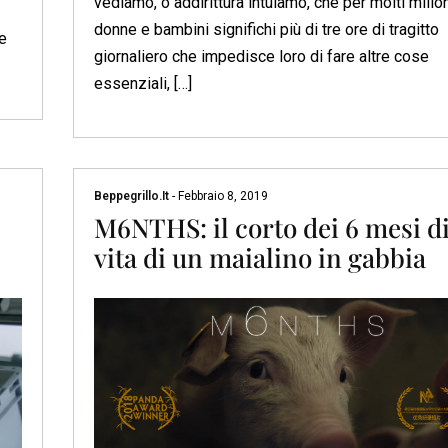
vediamo, o addirittura intuiamo, che per molti milion
donne e bambini significhi più di tre ore di tragitto
he
giornaliero che impedisce loro di fare altre cose
essenziali, […]
Beppegrillo.it
-
Febbraio 8, 2019
M6NTHS: il corto dei 6 mesi d
vita di un maialino in gabbia