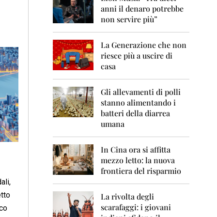
0
anni il denaro potrebbe
6
non servire più”
2
0
La Generazione che non
0
7
riesce più a uscire di
casa
2
0
0
Gli allevamenti di polli
8
stanno alimentando i
batteri della diarrea
2
umana
0
0
9
In Cina ora si affitta
mezzo letto: la nuova
2
frontiera del risparmio
0
1
ali,
0
tto
La rivolta degli
scarafaggi: i giovani
cco
2