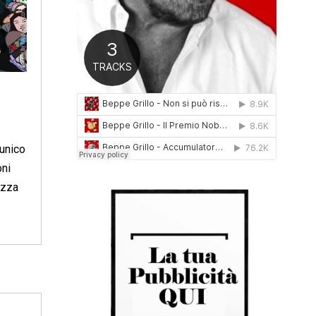
0
1
6
 unico
oni
azza