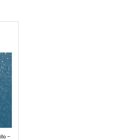
llo –