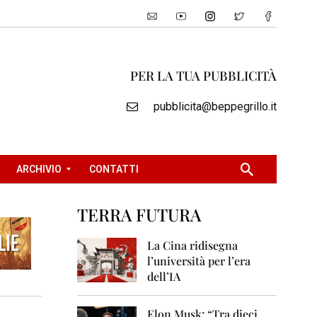
PER LA TUA PUBBLICITÀ
pubblicita@beppegrillo.it
ARCHIVIO
CONTATTI
TERRA FUTURA
2
0
La Cina ridisegna
0
l’università per l’era
5
dell’IA
2
0
Elon Musk: “Tra dieci