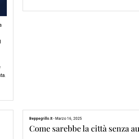
a
l
e
ta.
Beppegrillo.it
-
Marzo 16, 2025
Come sarebbe la città senza a