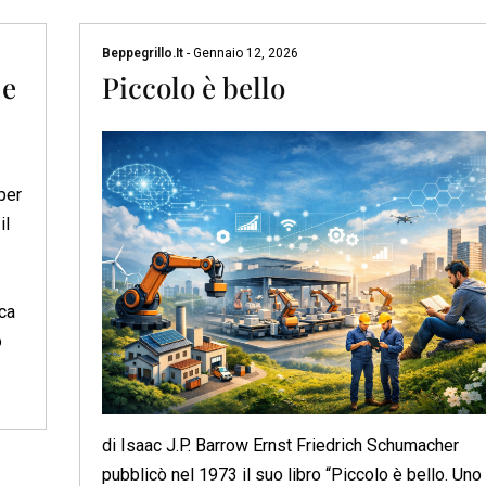
Beppegrillo.it
-
Gennaio 12, 2026
 e
Piccolo è bello
per
il
ica
o
di Isaac J.P. Barrow Ernst Friedrich Schumacher
pubblicò nel 1973 il suo libro “Piccolo è bello. Uno