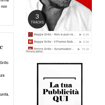
 forma
0
i non
1
6
e
Grillo
nza
unità,