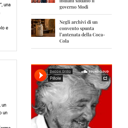
indiani sfidano il
0
”, una
1
governo Modi
1
a
Negli archivi di un
2
0
convento spunta
olo e
1
l’antenata della Coca-
2
Cola
2
0
1
3
2
0
1
4
2
, un
0
1
o un
5
2