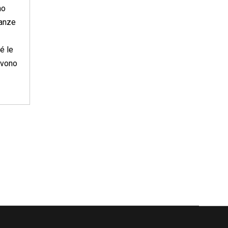
no
ianze
é le
evono