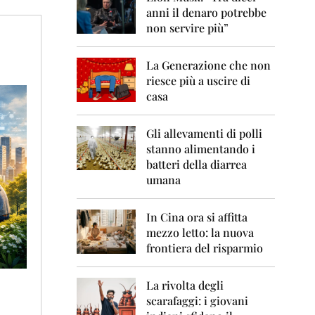
0
anni il denaro potrebbe
6
non servire più”
2
0
La Generazione che non
0
7
riesce più a uscire di
casa
2
0
0
Gli allevamenti di polli
8
stanno alimentando i
batteri della diarrea
2
umana
0
0
9
In Cina ora si affitta
mezzo letto: la nuova
2
frontiera del risparmio
0
1
0
La rivolta degli
scarafaggi: i giovani
2