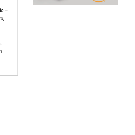
lo –
to,
,
n