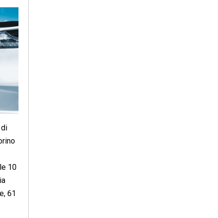
 di
orino
le 10
ia
e, 61