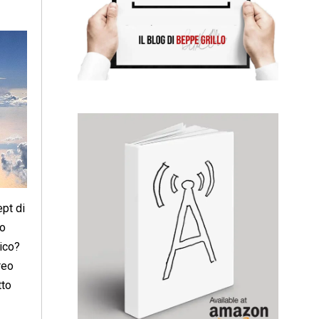
pt di
io
ico?
reo
tto