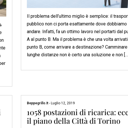
Il problema dell’ultimo miglio è semplice: il traspor
pubblico non ci porta esattamente dove dobbiamo
%
andare. Infatti, fa un ottimo lavoro nel portarti dal p
e
A al punto B. Ma il problema è che una volta arrivati
on
punto B, come arrivare a destinazione? Camminare
nte
lunghe distanze non è certo una soluzione e non […
m
per
Beppegrillo.it
-
Luglio 12, 2019
i
1058 postazioni di ricarica: ec
il piano della Città di Torino