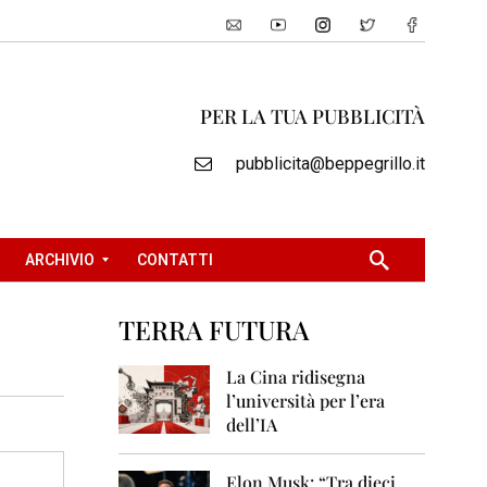
PER LA TUA PUBBLICITÀ
pubblicita@beppegrillo.it
ARCHIVIO
CONTATTI
TERRA FUTURA
2
0
La Cina ridisegna
0
l’università per l’era
5
dell’IA
2
0
Elon Musk: “Tra dieci