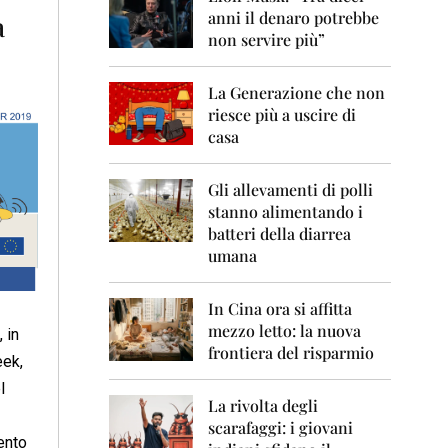
0
anni il denaro potrebbe
à
6
non servire più”
2
0
La Generazione che non
0
7
riesce più a uscire di
casa
2
0
0
Gli allevamenti di polli
8
stanno alimentando i
batteri della diarrea
2
umana
0
0
9
In Cina ora si affitta
mezzo letto: la nuova
 in
2
frontiera del risparmio
0
eek,
1
l
0
La rivolta degli
scarafaggi: i giovani
2
ento