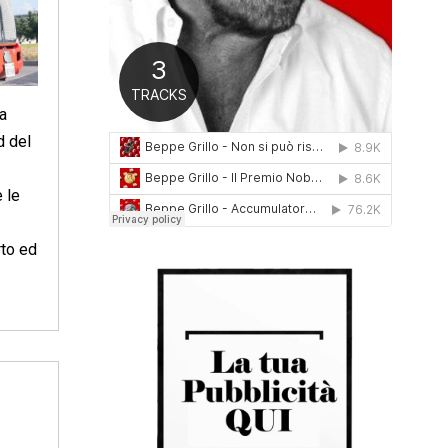
0
1
6
 a
d del
 le
rto ed