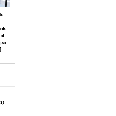
to
unto
 al
 per
]
co