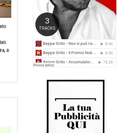
0
1
6
lato
ati.
ra, è