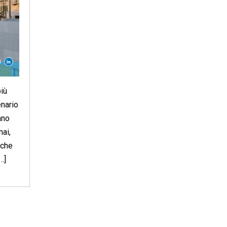
più
enario
nno
ai,
iche
…]