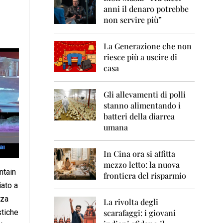
0
anni il denaro potrebbe
6
non servire più”
2
0
La Generazione che non
0
7
riesce più a uscire di
casa
2
0
0
Gli allevamenti di polli
8
stanno alimentando i
batteri della diarrea
2
umana
0
0
9
In Cina ora si affitta
mezzo letto: la nuova
2
ntain
frontiera del risparmio
0
iato a
1
0
nza
La rivolta degli
scarafaggi: i giovani
stiche
2