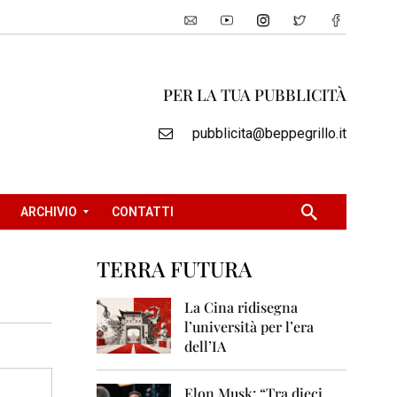
PER LA TUA PUBBLICITÀ
pubblicita@beppegrillo.it
ARCHIVIO
CONTATTI
TERRA FUTURA
2
0
La Cina ridisegna
0
l’università per l’era
5
dell’IA
2
0
Elon Musk: “Tra dieci