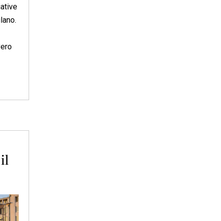
iative
lano.
vero
il