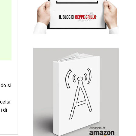
ndo si
scelta
i di