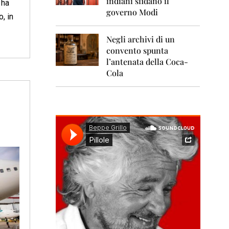
indiani sfidano il
0
 ha
1
governo Modi
o, in
1
Negli archivi di un
2
0
convento spunta
1
l’antenata della Coca-
2
Cola
2
0
1
3
2
0
1
4
2
0
1
5
2