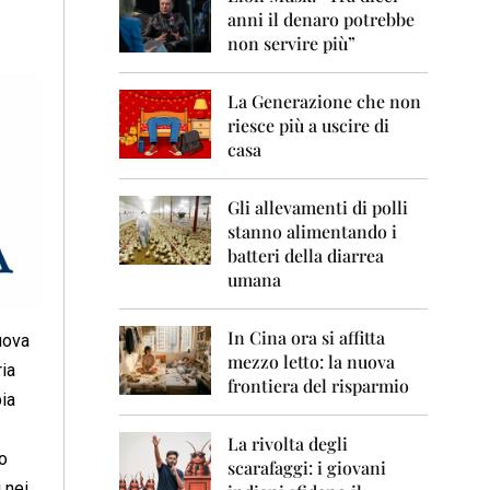
0
anni il denaro potrebbe
6
non servire più”
2
0
La Generazione che non
0
7
riesce più a uscire di
casa
2
0
0
Gli allevamenti di polli
8
stanno alimentando i
batteri della diarrea
2
umana
0
0
9
In Cina ora si affitta
uova
mezzo letto: la nuova
2
ria
frontiera del risparmio
0
ia
1
0
La rivolta degli
o
scarafaggi: i giovani
2
 nei