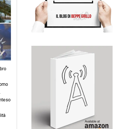
ibro
’uomo
.
inteso
ità