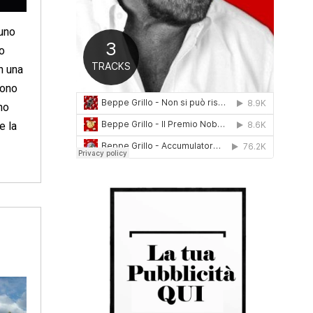
0
1
 uno
6
o
n una
Sono
no
e la