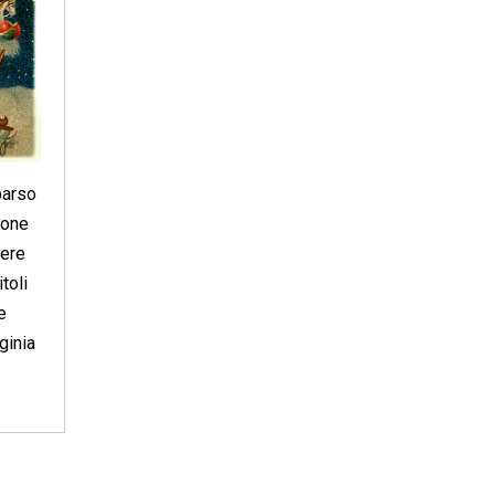
parso
ione
here
toli
e
ginia