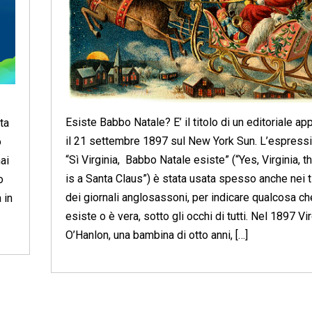
Esiste Babbo Natale? E’ il titolo di un editoriale ap
ta
il 21 settembre 1897 sul New York Sun. L’espress
o
“Sì Virginia, Babbo Natale esiste” (“Yes, Virginia, t
ai
is a Santa Claus”) è stata usata spesso anche nei ti
o
dei giornali anglosassoni, per indicare qualcosa ch
 in
esiste o è vera, sotto gli occhi di tutti. Nel 1897 Vir
O’Hanlon, una bambina di otto anni, […]