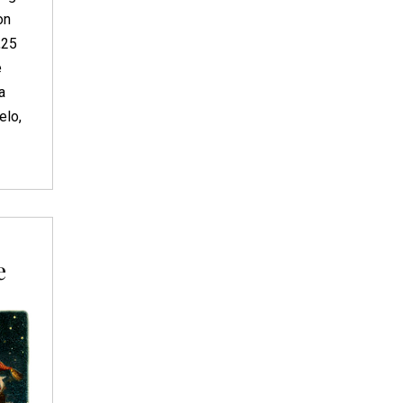
on
,25
e
a
elo,
e