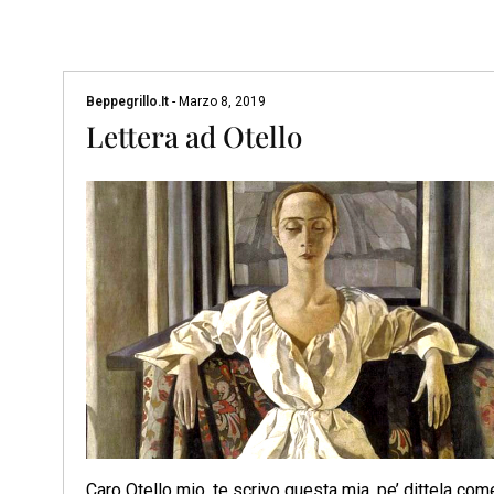
Beppegrillo.it
-
Marzo 8, 2019
Lettera ad Otello
Caro Otello mio, te scrivo questa mia, pe’ dittela com