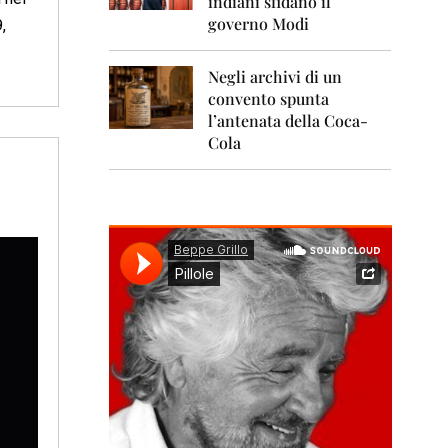
indiani sfidano il
0
1
governo Modi
,
1
Negli archivi di un
2
0
convento spunta
1
l’antenata della Coca-
2
Cola
2
0
1
3
2
0
1
4
2
0
1
5
2