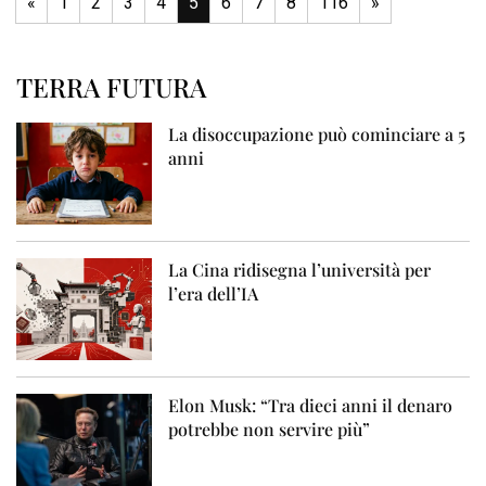
«
1
2
3
4
5
6
7
8
116
»
TERRA FUTURA
La disoccupazione può cominciare a 5
anni
La Cina ridisegna l’università per
l’era dell’IA
Elon Musk: “Tra dieci anni il denaro
potrebbe non servire più”