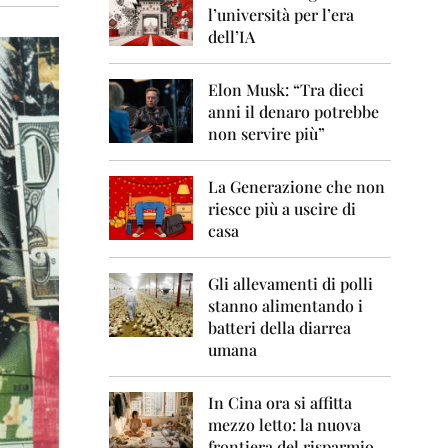
0
l’università per l’era
6
dell’IA
2
0
Elon Musk: “Tra dieci
0
anni il denaro potrebbe
7
non servire più”
2
0
La Generazione che non
0
8
riesce più a uscire di
casa
2
0
0
Gli allevamenti di polli
9
stanno alimentando i
batteri della diarrea
2
umana
0
1
0
In Cina ora si affitta
mezzo letto: la nuova
2
frontiera del risparmio