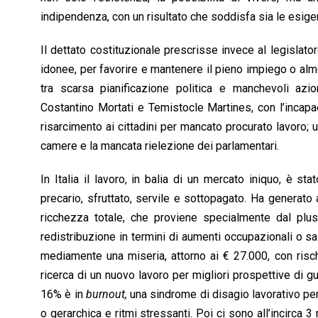
indipendenza, con un risultato che soddisfa sia le esigen
Il dettato costituzionale prescrisse invece al legislato
idonee, per favorire e mantenere il pieno impiego o alme
tra scarsa pianificazione politica e manchevoli azio
Costantino Mortati e Temistocle Martines, con l’incapacit
risarcimento ai cittadini per mancato procurato lavoro; u
camere e la mancata rielezione dei parlamentari.
In Italia il lavoro, in balia di un mercato iniquo, è st
precario, sfruttato, servile e sottopagato. Ha generato
ricchezza totale, che proviene specialmente dal plusv
redistribuzione in termini di aumenti occupazionali o sal
mediamente una miseria, attorno ai € 27.000, con risch
ricerca di un nuovo lavoro per migliori prospettive di 
16% è in
burnout,
una
sindrome di disagio lavorativo pe
o gerarchica e ritmi stressanti. Poi ci sono all’incirca 3