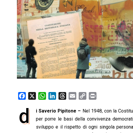
F
X
W
L
T
E
C
P
a
h
i
h
m
o
r
d
i Saverio Pipitone –
Nel 1948, con la Costituz
c
a
n
r
a
p
i
e
per porre le basi della convivenza democratic
t
k
e
i
y
n
b
s
e
a
l
L
t
sviluppo e il rispetto di ogni singola person