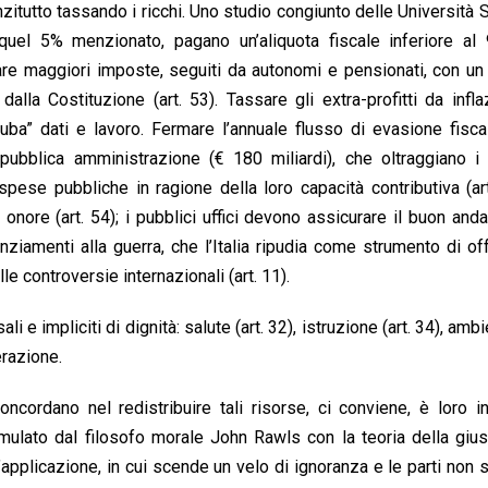
anzitutto tassando i ricchi. Uno studio congiunto delle Università 
 quel 5% menzionato, pagano un’aliquota fiscale inferiore al
gare maggiori imposte, seguiti da autonomi e pensionati, con u
i dalla Costituzione (art. 53). Tassare gli extra-profitti da infla
ci ruba” dati e lavoro. Fermare l’annuale flusso di evasione fisc
 pubblica amministrazione (€ 180 miliardi), che oltraggiano i c
spese pubbliche in ragione della loro capacità contributiva (art
onore (art. 54); i pubblici uffici devono assicurare il buon an
nanziamenti alla guerra, che l’Italia ripudia come strumento di of
le controversie internazionali (art. 11).
li e impliciti di dignità: salute (art. 32), istruzione (art. 34), ambi
erazione.
oncordano nel redistribuire tali risorse, ci conviene, è loro i
ormulato dal filosofo morale John Rawls con la teoria della gius
l’applicazione, in cui scende un velo di ignoranza e le parti non 