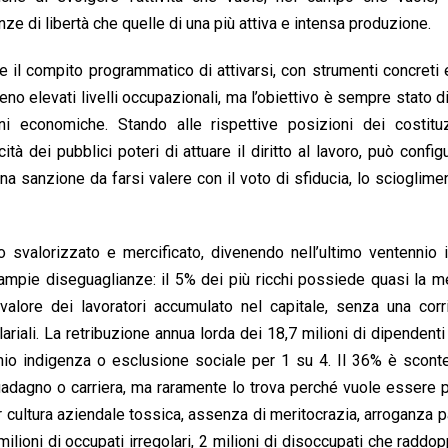
ze di libertà che quelle di una più attiva e intensa produzione.
re il compito programmatico di attivarsi, con strumenti concreti
no elevati livelli occupazionali, ma l’obiettivo è sempre stato d
ni economiche. Stando alle rispettive posizioni dei costituzi
à dei pubblici poteri di attuare il diritto al lavoro, può configu
na sanzione da farsi valere con il voto di sfiducia, lo scioglime
ato svalorizzato e mercificato, divenendo nell’ultimo ventennio i
 ampie diseguaglianze: il 5% dei più ricchi possiede quasi la m
alore dei lavoratori accumulato nel capitale, senza una corri
ariali. La retribuzione annua lorda dei 18,7 milioni di dipendenti 
io indigenza o esclusione sociale per 1 su 4. Il 36% è sconte
guadagno o carriera, ma raramente lo trova perché vuole essere p
r cultura aziendale tossica, assenza di meritocrazia, arroganza 
 milioni di occupati irregolari, 2 milioni di disoccupati che raddo