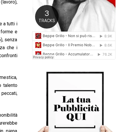
(lavoro),
0
1
6
 a tutti i
e forme e
6), senza
zza che i
confronti
mestica,
o talento
 peccati,
onibilità
curerebbe
in piena