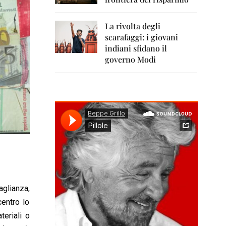
0
1
1
La rivolta degli
scarafaggi: i giovani
2
0
indiani sfidano il
1
governo Modi
2
2
0
1
3
2
0
1
4
2
aglianza,
0
1
centro lo
5
teriali o
2