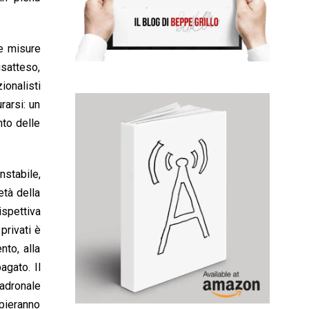
 e misure
isatteso,
onalisti
rarsi: un
nto delle
nstabile,
età della
spettiva
privati è
nto, alla
agato. Il
padronale
ppieranno