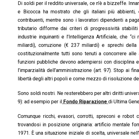
Di soldi per il reddito universale, ce n’è a bizzeffe. Inn
e Bicocca ha mostrato che gli italiani più abbienti,
contribuenti, mentre sono i lavoratori dipendenti a pa
tributario difforme dai criteri di progressività stabilit
industrie inquinanti e l’Intelligenza Artificiale, che “
miliardi), corruzione (€ 237 miliardi) e sprechi della
costituzionalmente tutti sono tenuti a concorrere alle 
funzioni pubbliche devono adempiersi con disciplina e 
l’imparzialità dell’amministrazione (art. 97). Stop ai fi
libertà degli altri popoli e come mezzo di risoluzione del
Sono soldi nostri. Ne resterebbero per altri diritti universa
9): ad esempio per il
Fondo Riparazione
di Ultima Gen
Comunque ricchi, evasori, corrotti, spreconi e robot c
trovandosi in posizione originaria: artificio mentale f
1971. È una situazione iniziale di scelta, universale nel