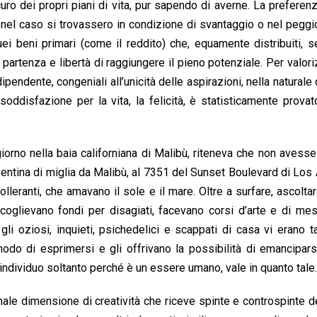
ro dei propri piani di vita, pur sapendo di averne. La preferenz
o nel caso si trovassero in condizione di svantaggio o nel peggi
 beni primari (come il reddito) che, equamente distribuiti, s
i partenza e libertà di raggiungere il pieno potenziale. Per valor
ipendente, congeniali all’unicità delle aspirazioni, nella naturale 
oddisfazione per la vita, la felicità, è statisticamente provat
iorno nella baia californiana di Malibù, riteneva che non avesse 
ventina di miglia da Malibù, al 7351 del Sunset Boulevard di Los
tolleranti, che amavano il sole e il mare. Oltre a surfare, ascolta
accoglievano fondi per disagiati, facevano corsi d’arte e di mest
gli oziosi, inquieti, psichedelici e scappati di casa vi erano t
modo di esprimersi e gli offrivano la possibilità di emancipar
individuo soltanto perché è un essere umano, vale in quanto tale.
onale dimensione di creatività che riceve spinte e controspinte de