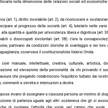
collocarla nella dimensione delle relazioni sociali ed economiche 
a (art. 1), diritto inviolabile (art. 2), da riconoscere e sostanziare
ecipare al progresso della società (art. 4); tutelarlo nelle vari
 alla quantità e qualità per un’esistenza libera e dignitosa (art. 3
nabili o disoccupati involontari (art. 38): c’era la consapevole
rsone, partivano da condizioni storiche di svantaggio e nei loro 
guaglianza, osservava il costituzionalista Valerio Onida.
oè manuale, intellettuale, creativa, culturale, artistica, do
azione ed elevazione della personalità: da chi provando il su
ausura che pregando ristabiliscono l’equilibrio turbato dai nostri
 commenti a sinistra e interruzioni a destra.
propose invano di assegnare a ciascuna persona un minimo di disp
izione di partenza uguale agli altri: sosteneva che gli si assi
nche di svolgere l’attività che vuole, nel campo che vuole, 