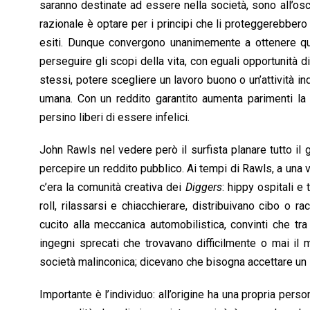
saranno destinate ad essere nella società, sono all’oscu
razionale è optare per i principi che li proteggerebber
esiti. Dunque convergono unanimemente a ottenere quei
perseguire gli scopi della vita, con eguali opportunità d
stessi, potere scegliere un lavoro buono o un’attività ind
umana. Con un reddito garantito aumenta parimenti la s
persino liberi di essere infelici.
John Rawls nel vedere però il surfista planare tutto il g
percepire un reddito pubblico. Ai tempi di Rawls, a una 
c’era la comunità creativa dei
Diggers
: hippy ospitali e 
roll, rilassarsi e chiacchierare, distribuivano cibo o r
cucito alla meccanica automobilistica, convinti che tra 
ingegni sprecati che trovavano difficilmente o mai il 
società malinconica; dicevano che bisogna accettare un 
Importante è l’individuo: all’origine ha una propria pers