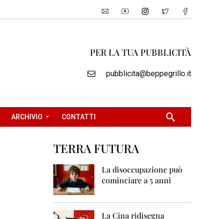
PER LA TUA PUBBLICITÀ
pubblicita@beppegrillo.it
ARCHIVIO
CONTATTI
TERRA FUTURA
2
0
La disoccupazione può
0
cominciare a 5 anni
5
2
0
La Cina ridisegna