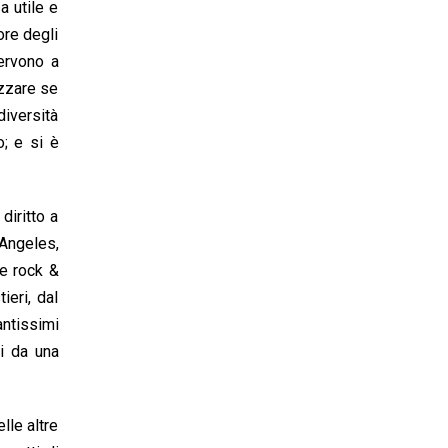
a utile e
ore degli
ervono a
izzare se
diversità
o; e si è
diritto a
 Angeles,
re rock &
ieri, dal
antissimi
si da una
lle altre