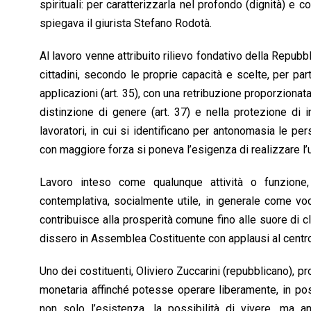
o
A
d
d
i
spirituali: per caratterizzarla nel profondo (dignità) e 
o
p
I
s
n
spiegava il giurista Stefano Rodotà.
k
p
n
k
Al lavoro venne attribuito rilievo fondativo della Repubblic
cittadini, secondo le proprie capacità e scelte, per part
applicazioni (art. 35), con una retribuzione proporzionata
distinzione di genere (art. 37) e nella protezione di i
lavoratori, in cui si identificano per antonomasia le pe
con maggiore forza si poneva l’esigenza di realizzare l’u
Lavoro inteso come qualunque attività o funzione, ci
contemplativa, socialmente utile, in generale come voc
contribuisce alla prosperità comune fino alle suore di cl
dissero in Assemblea Costituente con applausi al centro,
Uno dei costituenti, Oliviero Zuccarini (repubblicano), 
monetaria affinché potesse operare liberamente, in pos
non solo l’esistenza, la possibilità di vivere, ma a