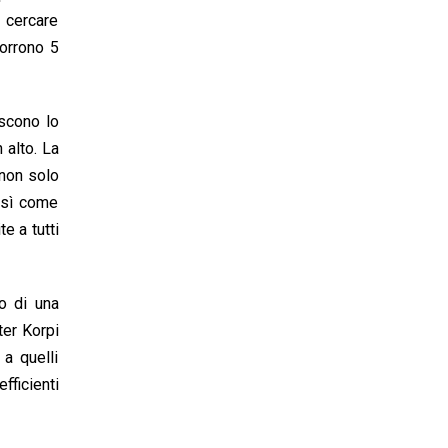
i cercare
corrono 5
iscono lo
 alto. La
(non solo
così come
e a tutti
to di una
ter Korpi
 a quelli
fficienti