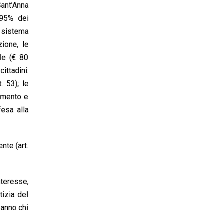
Sant’Anna
 95% dei
n sistema
zione, le
ale (€ 80
ittadini:
. 53); le
damento e
fesa alla
ente (art.
nteresse,
tizia del
sanno chi