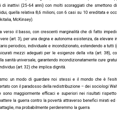
i di inattivi (25-64 anni) con molti scoraggiati che smettono d
idui, quella relativa 8,6 milioni, con 6 casi su 10 ereditata e oc
nkitalia, McKinsey).
ata verso il basso, con crescenti marginalità che di fatto imped
ere (art. 3), per una degna e autonoma esistenza, da elevare in
rio periodico, individuale e incondizionato, estendendo a tutti 
ssicurati mezzi adeguati per le esigenze della vita (art. 38), 
lla sanità universale, garantendo incondizionatamente cure gratuit
ndividuo (art. 32) che implica dignità.
alismo: un modo di guardare noi stessi e il mondo che è l’esi
ertato con il paradosso della redistribuzione – dei sociologi Wal
sono maggiormente efficaci e superiori nei risultati rispetto
ttere la guerra contro la povertà attraverso benefici mirati ed e
battaglie, ma probabilmente perderemmo la guerra.