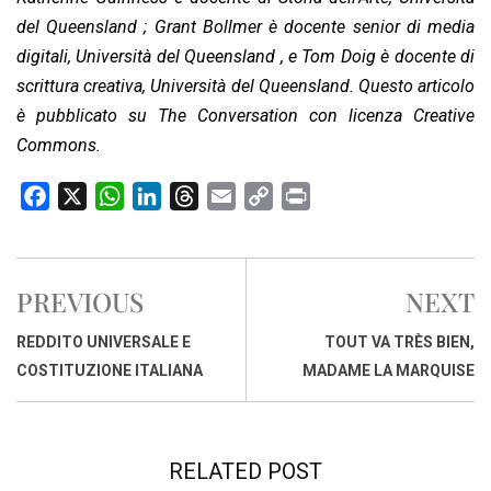
del Queensland ; Grant Bollmer è docente senior di media
digitali, Università del Queensland , e Tom Doig è docente di
scrittura creativa, Università del Queensland.
Questo articolo
è pubblicato su The Conversation con licenza Creative
Commons.
F
X
W
L
T
E
C
P
a
h
i
h
m
o
r
c
a
n
r
a
p
i
e
t
k
e
i
y
n
PREVIOUS
NEXT
b
s
e
a
l
L
t
o
A
d
d
i
REDDITO UNIVERSALE E
TOUT VA TRÈS BIEN,
o
p
I
s
n
COSTITUZIONE ITALIANA
MADAME LA MARQUISE
k
p
n
k
RELATED POST