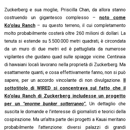
o
A
d
d
i
Zuckerberg e sua moglie, Priscilla Chan, da allora stanno
o
p
I
s
n
costruendo un gigantesco complesso –
noto come
k
p
n
k
Ko’olau Ranch
– su questo terreno, il cui completamento
molto probabilmente costerà oltre 260 milioni di dollari. La
tenuta si estende su 5.500.000 metri quadrati, è circondata
da un muro di due metri ed è pattugliata da numerose
vigilantes che guidano quad sulle spiagge vicine. Centinaia
di hawaiani locali lavorano nella proprietà di Zuckerberg. Ma
esattamente quanti, e cosa effettivamente fanno, non si può
sapere, per un accordo vincolante di non divulgazione.
Il
sottotitolo di WIRED si concentrava sul fatto che il
Ko’olau Ranch di Zuckerberg includesse un progetto
per un
“enorme bunker sotterraneo”
.
Un dettaglio che
suscita le domande e l’interesse di giornalisti e teorici della
cospirazione. Ma un’altra parte dei progetti a Kauai meritano
probabilmente l’attenzione: diversi palazzi di grandi