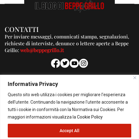
CONTATTI
Per inviare messaggi, comunicati stampa, segnalazioni,
richieste di interviste, denunce o lettere aperte a Beppe
Grillo:
web@beppegrillo.it
PUBBLICITA'
Informativa Privacy
Per la tua pubblicità su questo Blog:
Questo sito web utilizza i cookies per migliorare l'esperienza
pubblicita@beppegrillo.it
dell'utente. Continuando la navigazione l'utente acconsente a
tutti i cookie in conformità con la Normativa sui Cookies. Per
HOMEPAGE
COOKIE POLICY
PRIVACY POLICY
CONTATTI
maggiori informazioni visualizza la
Cookie Policy
Accept All
© Copyright 2026 - Il Blog di Beppe Grillo. All Rights Reserved - Powered by
happygrafic.com