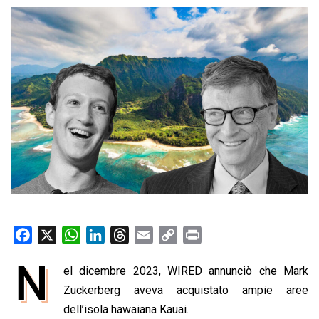
F
X
W
L
T
E
C
P
a
h
i
h
m
o
r
N
el dicembre 2023, WIRED annunciò che Mark
c
a
n
r
a
p
i
e
Zuckerberg aveva acquistato ampie aree
t
k
e
i
y
n
b
s
e
a
l
L
t
dell’isola hawaiana Kauai.