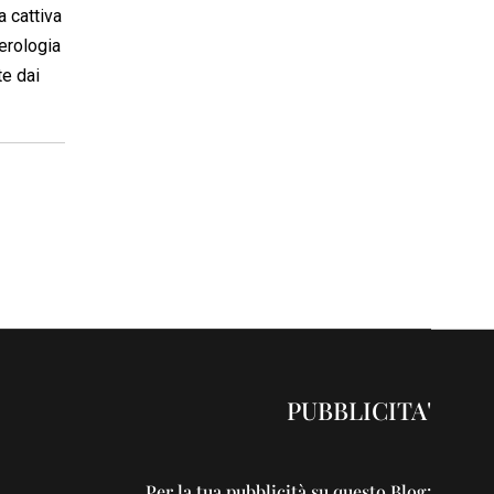
a cattiva
cerologia
te dai
PUBBLICITA'
Per la tua pubblicità su questo Blog: