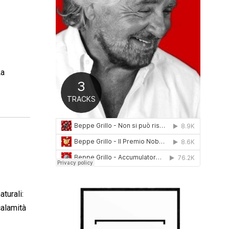
0
1
6
La
turali:
calamità