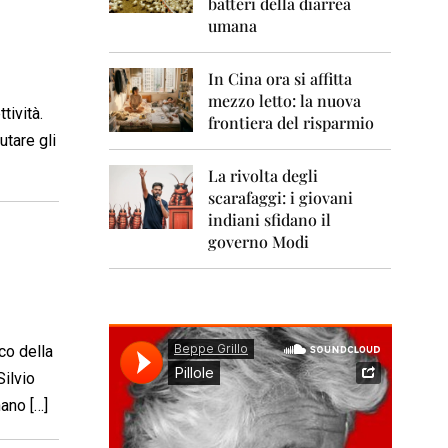
0
batteri della diarrea
1
umana
1
2
In Cina ora si affitta
0
mezzo letto: la nuova
1
tività.
frontiera del risparmio
2
utare gli
2
La rivolta degli
0
scarafaggi: i giovani
1
indiani sfidano il
3
governo Modi
2
0
1
4
co della
2
0
Silvio
1
ano […]
5
2