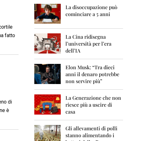
0
6
La disoccupazione può
cominciare a 5 anni
2
0
ortile
0
ha fatto
7
La Cina ridisegna
l’università per l’era
2
dell’IA
0
0
8
Elon Musk: “Tra dieci
anni il denaro potrebbe
2
non servire più”
0
0
9
La Generazione che non
eno di
riesce più a uscire di
2
 ne è
casa
0
1
0
Gli allevamenti di polli
stanno alimentando i
2