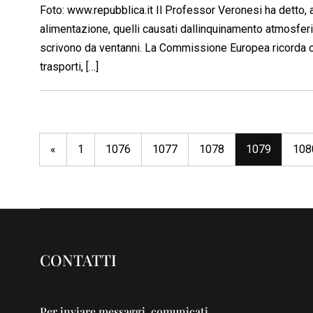
Foto: www.repubblica.it Il Professor Veronesi ha detto, 
alimentazione, quelli causati dallinquinamento atmosferic
scrivono da ventanni. La Commissione Europea ricorda c
trasporti, […]
«
1
1076
1077
1078
1079
108
CONTATTI
Per inviare messaggi, comunicati