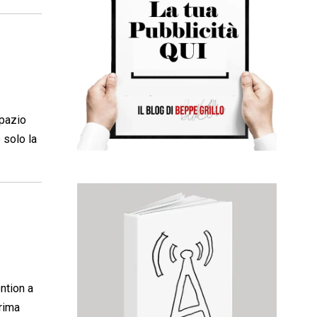
spazio
 solo la
ntion a
prima