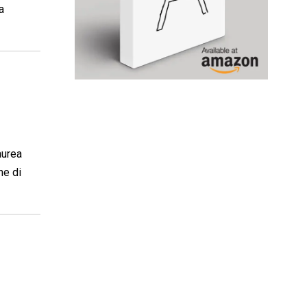
a
aurea
ne di