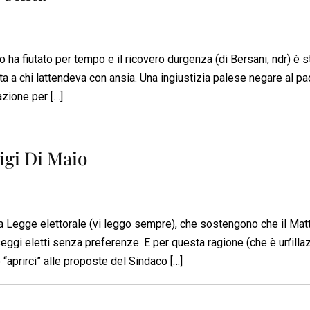
llo ha fiutato per tempo e il ricovero durgenza (di Bersani, ndr) è s
ta a chi lattendeva con ansia. Una ingiustizia palese negare al pa
azione per […]
uigi Di Maio
lla Legge elettorale (vi leggo sempre), che sostengono che il Mat
ggi eletti senza preferenze. E per questa ragione (che è un’illaz
aprirci” alle proposte del Sindaco […]