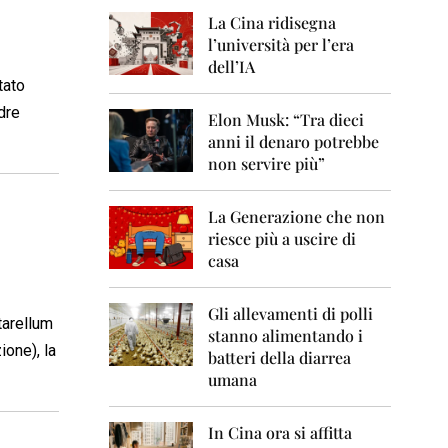
0
6
La Cina ridisegna
l’università per l’era
2
dell’IA
0
tato
0
dre
7
Elon Musk: “Tra dieci
anni il denaro potrebbe
2
non servire più”
0
0
8
La Generazione che non
riesce più a uscire di
2
casa
0
0
9
Gli allevamenti di polli
tarellum
stanno alimentando i
2
ione), la
0
batteri della diarrea
1
umana
0
2
In Cina ora si affitta