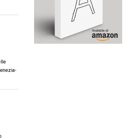
lle
Venezia-
o