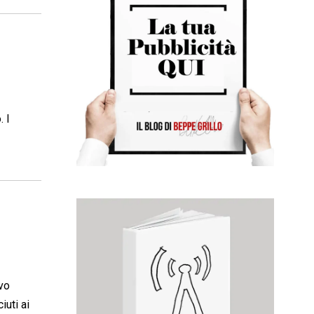
. I
vo
iuti ai