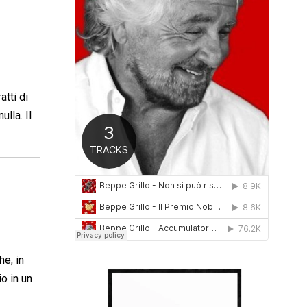
0
1
6
atti di
lla. Il
he, in
o in un