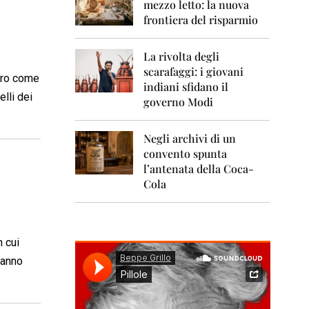
0
mezzo letto: la nuova
1
frontiera del risparmio
1
2
La rivolta degli
0
scarafaggi: i giovani
1
vero come
indiani sfidano il
2
lli dei
governo Modi
2
0
Negli archivi di un
1
convento spunta
3
l’antenata della Coca-
2
Cola
0
1
4
n cui
2
0
’anno
1
5
2