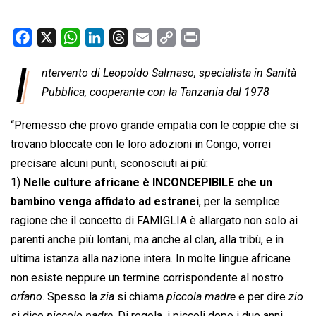
F
X
W
L
T
E
C
P
a
h
i
h
m
o
r
I
ntervento di Leopoldo Salmaso, specialista in Sanità
c
a
n
r
a
p
i
e
Pubblica, cooperante con la Tanzania dal 1978
t
k
e
i
y
n
b
s
e
a
l
L
t
“Premesso che provo grande empatia con le coppie che si
o
A
d
d
i
trovano bloccate con le loro adozioni in Congo, vorrei
o
p
I
s
n
precisare alcuni punti, sconosciuti ai più:
k
p
n
k
1)
Nelle culture africane è INCONCEPIBILE che un
bambino venga affidato ad estranei
, per la semplice
ragione che il concetto di FAMIGLIA è allargato non solo ai
parenti anche più lontani, ma anche al clan, alla tribù, e in
ultima istanza alla nazione intera. In molte lingue africane
non esiste neppure un termine corrispondente al nostro
orfano
. Spesso la 
zia
 si chiama 
piccola madre
 e per dire 
zio
si dice 
piccolo padre
. Di regola, i piccoli dopo i due anni