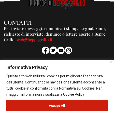
CONTATTI
Per inviare messaggi, comunicati stampa, segnalazioni,
richieste di interviste, denunce o lettere aperte a Beppe
Grillo:
web@beppegrillo.it
PUBBLICITA'
Informativa Privacy
Per la tua pubblicità su questo Blog:
Questo sito web utilizza i cookies per migliorare l'esperienza
pubblicita@beppegrillo.it
dell'utente. Continuando la navigazione l'utente acconsente a
tutti i cookie in conformità con la Normativa sui Cookies. Per
HOMEPAGE
COOKIE POLICY
PRIVACY POLICY
CONTATTI
maggiori informazioni visualizza la
Cookie Policy
Accept All
© Copyright 2026 - Il Blog di Beppe Grillo. All Rights Reserved - Powered by
happygrafic.com