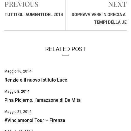
PREVIOUS
NEXT
b
s
e
a
l
L
t
o
A
d
d
i
TUTTI GLI AUMENTI DEL 2014
SOPRAVVIVERE IN GRECIA AI
o
p
I
s
n
TEMPI DELLA UE
k
p
n
k
RELATED POST
Maggio 16, 2014
Renzie e il nuovo Istituto Luce
Maggio 8, 2014
Pina Picierno, l’amazzone di De Mita
Maggio 21, 2014
#Vinciamonoi Tour – Firenze