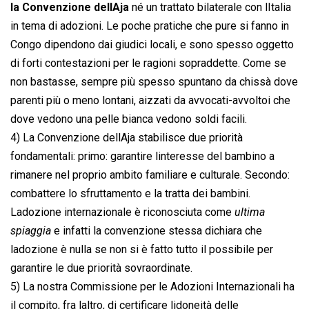
la Convenzione dellAja
né un trattato bilaterale con lItalia
in tema di adozioni. Le poche pratiche che pure si fanno in
Congo dipendono dai giudici locali, e sono spesso oggetto
di forti contestazioni per le ragioni sopraddette. Come se
non bastasse, sempre più spesso spuntano da chissà dove
parenti più o meno lontani, aizzati da avvocati-avvoltoi che
dove vedono una pelle bianca vedono soldi facili.
4) La Convenzione dellAja stabilisce due priorità
fondamentali: primo: garantire linteresse del bambino a
rimanere nel proprio ambito familiare e culturale. Secondo:
combattere lo sfruttamento e la tratta dei bambini.
Ladozione internazionale è riconosciuta come 
ultima
spiaggia
 e infatti la convenzione stessa dichiara che
ladozione è nulla se non si è fatto tutto il possibile per
garantire le due priorità sovraordinate.
5) La nostra Commissione per le Adozioni Internazionali ha
il compito, fra laltro, di certificare lidoneità delle