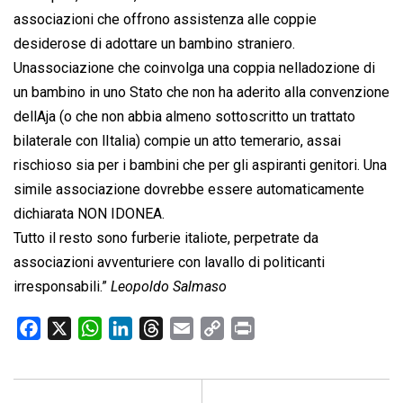
associazioni che offrono assistenza alle coppie
desiderose di adottare un bambino straniero.
Unassociazione che coinvolga una coppia nelladozione di
un bambino in uno Stato che non ha aderito alla convenzione
dellAja (o che non abbia almeno sottoscritto un trattato
bilaterale con lItalia) compie un atto temerario, assai
rischioso sia per i bambini che per gli aspiranti genitori. Una
simile associazione dovrebbe essere automaticamente
dichiarata NON IDONEA.
Tutto il resto sono furberie italiote, perpetrate da
associazioni avventuriere con lavallo di politicanti
irresponsabili.”
Leopoldo Salmaso
F
X
W
L
T
E
C
P
a
h
i
h
m
o
r
c
a
n
r
a
p
i
e
t
k
e
i
y
n