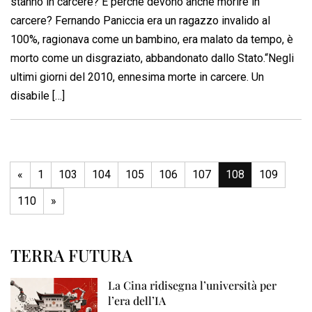
stanno in carcere? E perché devono anche morire in
carcere? Fernando Paniccia era un ragazzo invalido al
100%, ragionava come un bambino, era malato da tempo, è
morto come un disgraziato, abbandonato dallo Stato.“Negli
ultimi giorni del 2010, ennesima morte in carcere. Un
disabile […]
«
1
103
104
105
106
107
108
109
110
»
TERRA FUTURA
La Cina ridisegna l’università per
l’era dell’IA