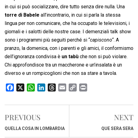
in cui si può socializzare, dire tutto senza dire nulla. Una
torre di Babele
all’incontrario, in cui si parla la stessa
lingua per non comunicare, che ha occupato le televisioni, i
giornali e i salotti delle nostre case. I demenziali talk show
sono i programmi più seguiti perché si “
capiscono
“. A
pranzo, la domenica, con i parenti e gli amici, il conformismo
dell’ignoranza condivisa è
un tabù
che non si può violare.
Chi approfondisce tra un maccherone e un’insalata è un
diverso e un rompicoglioni che non sa stare a tavola.
F
X
W
L
T
E
C
P
a
h
i
h
m
o
r
c
a
n
r
a
p
i
e
t
k
e
i
y
n
PREVIOUS
NEXT
b
s
e
a
l
L
t
o
A
d
d
i
QUELLA COSA IN LOMBARDIA
QUE SERA SERA
o
p
I
s
n