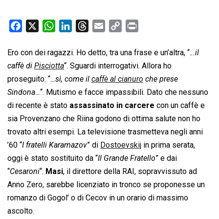
F
X
W
L
T
E
C
P
a
h
i
h
m
o
r
c
a
n
r
a
p
i
Ero con dei ragazzi. Ho detto, tra una frase e un’altra, “.
..il
e
t
k
e
i
y
n
caffè di
Pisciotta
“. Sguardi interrogativi. Allora ho
b
s
e
a
l
L
t
proseguito: “
…sì, come il
caffè al cianuro
che prese
o
A
d
d
i
Sindona…
“. Mutismo e facce impassibili. Dato che nessuno
o
p
I
s
n
di recente è stato
assassinato in carcere
con un caffè e
k
p
n
k
sia Provenzano che Riina godono di ottima salute non ho
trovato altri esempi. La televisione trasmetteva negli anni
’60 “
I fratelli Karamazov
” di
Dostoevskij
in prima serata,
oggi è stato sostituito da “
Il Grande Fratello
” e dai
“
Cesaroni
“.
Masi
, il direttore della RAI, sopravvissuto ad
Anno Zero, sarebbe licenziato in tronco se proponesse un
romanzo di Gogol’ o di Cecov in un orario di massimo
ascolto.