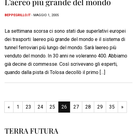
L’aereo più grande del mondo
BEPPEGRILLO.IT
- MAGGIO 1, 2005
La settimana scorsa ci sono stati due superlativi europei
dei trasporti: laereo più grande del mondo e il sistema di
tunnel ferroviari più lungo del mondo. Sarà laereo più
venduto del mondo. In 30 anni ne voleranno 400. Abbiamo
già decine di commesse. Così scrivevano gli esperti,
quando dalla pista di Tolosa decollò il primo […]
«
1
23
24
25
26
27
28
29
35
»
TERRA FUTURA